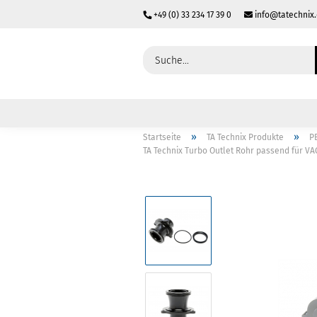
+49 (0) 33 234 17 39 0
info@tatechnix
»
»
Startseite
TA Technix Produkte
P
TA Technix Turbo Outlet Rohr passend für VAG