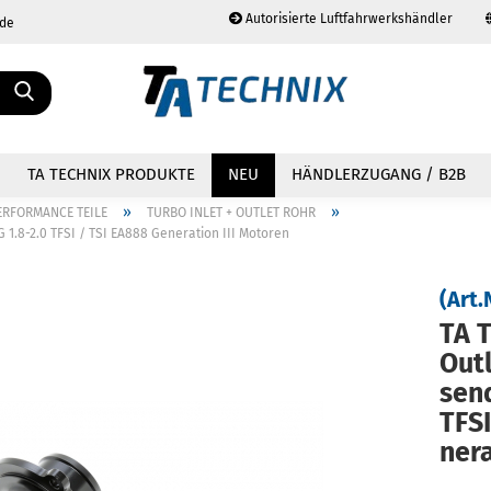
Autorisierte Luftfahrwerkshändler
.de
Sprache auswählen
TA TECHNIX PRODUKTE
NEU
HÄNDLERZUGANG / B2B
»
»
ERFORMANCE TEILE
TURBO INLET + OUTLET ROHR
 1.8-2.0 TFSI / TSI EA888 Generation III Motoren
(Art.
TA T
Konto erstellen
Passwort vergessen?
Out­
send
TFSI
nera­