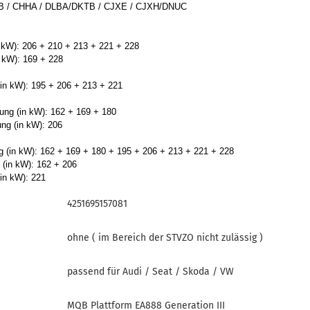
B / CHHA / DLBA/DKTB / CJXE / CJXH/DNUC
n kW): 206 + 210 + 213 + 221 + 228
n kW): 169 + 228
(in kW): 195 + 206 + 213 + 221
ung (in kW): 162 + 169 + 180
ng (in kW): 206
g (in kW): 162 + 169 + 180 + 195 + 206 + 213 + 221 + 228
(in kW): 162 + 206
in kW): 221
4251695157081
ohne ( im Bereich der STVZO nicht zulässig )
passend für Audi / Seat / Skoda / VW
MQB Plattform EA888 Generation III