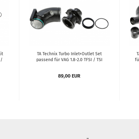
it
TA Tech­nix Turbo Inlet+Out­let Set
T
 /
pas­send für VAG 1.8-2.0 TFSI / TSI
fü
...
EA888 Ge­nera­ti­on III Mo­to­ren
89,00 EUR