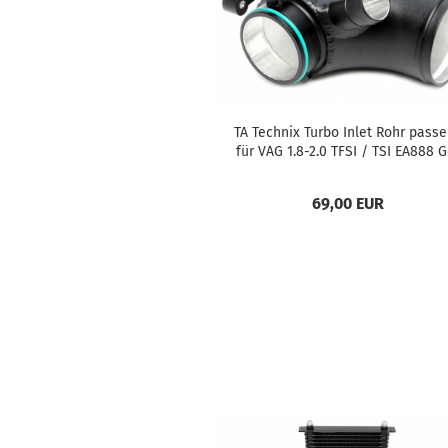
TA Tech­nix Turbo Inlet Rohr pas­s
für VAG 1.8-2.0 TFSI / TSI EA888 G
nera­ti­on III Mo­to­ren
69,00 EUR