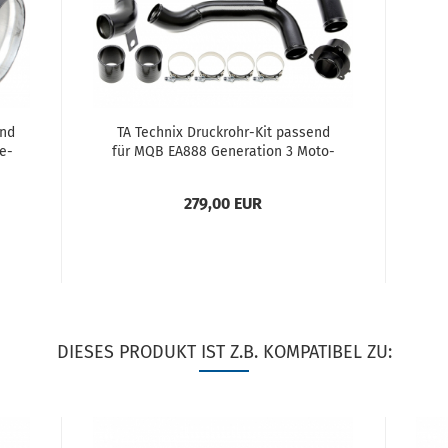
end
TA Tech­nix Druckrohr-​​Kit pas­send
e­
für MQB EA888 Ge­nera­ti­on 3 Mo­to­
ren
279,00 EUR
DIESES PRODUKT IST Z.B. KOMPATIBEL ZU: