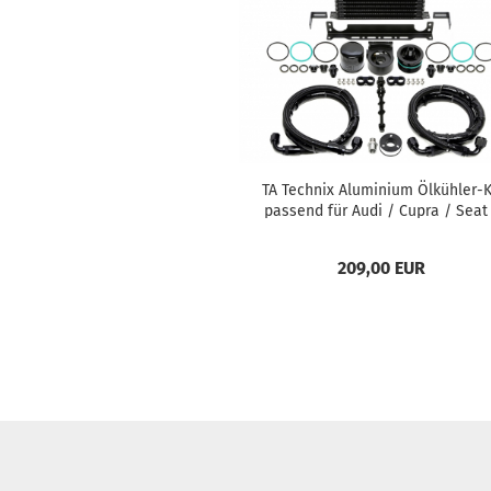
TA Tech­nix Alu­mi­ni­um Ölkühler-​​K
pas­send für Audi / Cupra / Seat
Skoda / VW MQB-​Platt­form (EA888
209,00 EUR