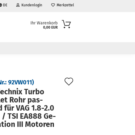
DE
Kundenlogin
Merkzettel
Ihr Warenkorb
0,00 EUR
Auf
Nr.:
92VW011
)
den
ech­nix Turbo
let Rohr pas­
Merkzettel
 für VAG 1.8-2.0
 / TSI EA888 Ge­
ti­on III Mo­to­ren