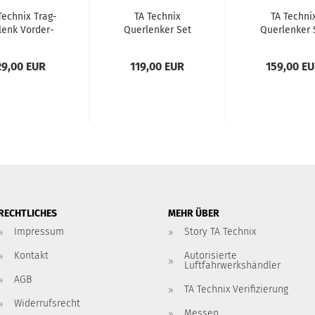
Tech­nix Trag­
TA Tech­nix
TA Tech­ni
­lenk Vor­der­
Quer­len­ker Set
Quer­len­ker 
h­se pas­send
mit PU Buch­sen
mit PU Buch­
für Seat
pas­send für VW
pas­send für
29,00 EUR
119,00 EUR
159,00 E
biza,Cor­do­
Golf II
Golf II
Inca,To­le­do,
W Caddy II,
r­ra­do,Golf...
RECHTLICHES
MEHR ÜBER
Impressum
Story TA Technix
Kontakt
Autorisierte
Luftfahrwerkshändler
AGB
TA Technix Verifizierung
Widerrufsrecht
Messen