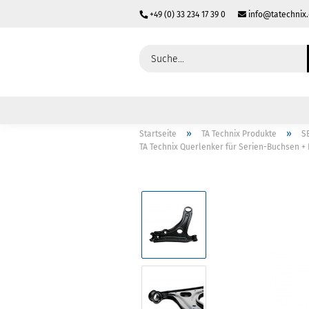
+49 (0) 33 234 17 39 0
info@tatechnix
»
»
Startseite
TA Technix Produkte
S
TA Technix Querlenker für Serien-Buchsen + PU