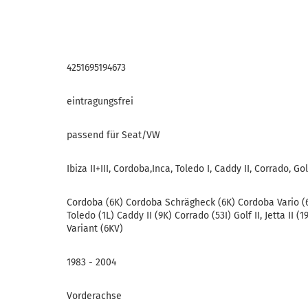
4251695194673
eintragungsfrei
passend für Seat/VW
Ibiza II+III, Cordoba,Inca, Toledo I, Caddy II, Corrado, Golf 
Cordoba (6K) Cordoba Schrägheck (6K) Cordoba Vario (6K)
Toledo (1L) Caddy II (9K) Corrado (53I) Golf II, Jetta II (
Variant (6KV)
1983 - 2004
Vorderachse