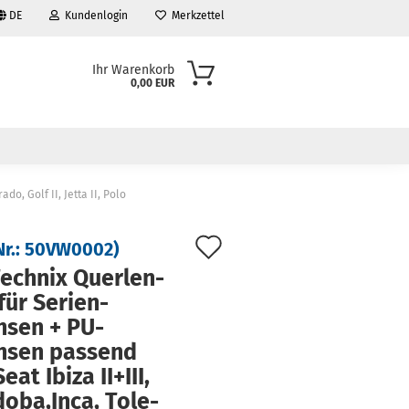
DE
Kundenlogin
Merkzettel
Ihr Warenkorb
0,00 EUR
o, Golf II, Jetta II, Polo
Auf
Nr.:
50VW0002
)
den
ech­nix Quer­len­
für Serien-​
Merkzettel
sen + PU-​
hsen pas­send
Seat Ibiza II+III,
do­ba,Inca, To­le­