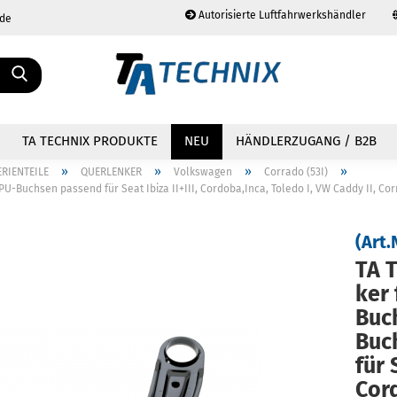
Autorisierte Luftfahrwerkshändler
.de
Sprache auswählen
TA TECHNIX PRODUKTE
NEU
HÄNDLERZUGANG / B2B
»
»
»
»
ERIENTEILE
QUERLENKER
Volkswagen
Corrado (53I)
-Buchsen passend für Seat Ibiza II+III, Cordoba,Inca, Toledo I, VW Caddy II, Corrad
(Art.
TA T
Konto erstellen
Passwort vergessen?
ker 
Buch
Buc
für 
Cor­