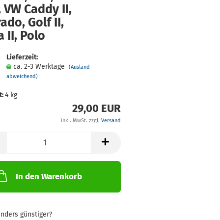
, VW Caddy II,
a­do, Golf II,
a II, Polo
Lieferzeit:
ca. 2-3 Werktage
(Ausland
abweichend)
t:
4
kg
29,00 EUR
inkl. MwSt. zzgl.
Versand
In den Warenkorb
nders günstiger?