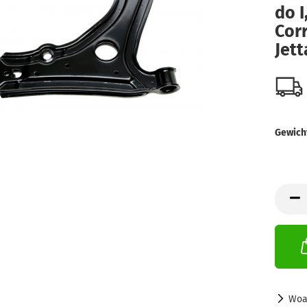
do I
Cor­r
Jett
Gewich
Woa