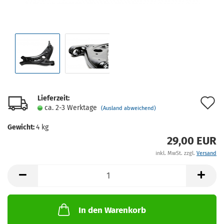
Lieferzeit:
A
ca. 2-3 Werktage
(Ausland abweichend)
d
Gewicht:
4
kg
M
29,00 EUR
inkl. MwSt. zzgl.
Versand
In den Warenkorb