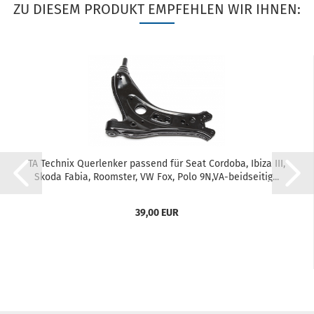
ZU DIESEM PRODUKT EMPFEHLEN WIR IHNEN:
TA Tech­nix Quer­len­ker pas­send für Seat Cor­do­ba, Ibiza III,
Skoda Fabia, Rooms­ter, VW Fox, Polo 9N,VA-​beid­sei­tig...
39,00 EUR