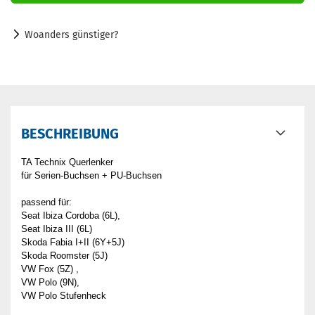
Woanders günstiger?
BESCHREIBUNG
TA Technix Querlenker
für Serien-Buchsen + PU-Buchsen
passend für:
Seat Ibiza Cordoba (6L),
Seat Ibiza III (6L)
Skoda Fabia I+II (6Y+5J)
Skoda Roomster (5J)
VW Fox (5Z) ,
VW Polo (9N),
VW Polo Stufenheck