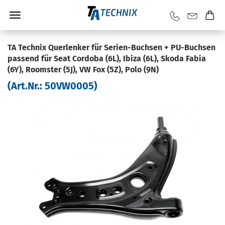
TA Tech­nix Quer­len­ker für Serien-​Buchsen + PU-​Buchsen
pas­send für Seat Cor­do­ba (6L), Ibiza (6L), Skoda Fabia
(6Y), Rooms­ter (5J), VW Fox (5Z), Polo (9N)
(Art.Nr.:
50VW0005
)