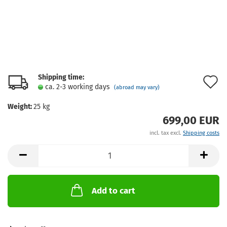
Shipping time:
A
ca. 2-3 working days
(abroad may vary)
t
Weight:
25
kg
w
699,00 EUR
l
incl. tax excl.
Shipping costs
Add to cart