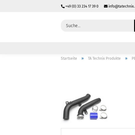
+49 (0) 33 234 17 39 0
info@tatechnix
»
»
Startseite
TA Technix Produkte
P