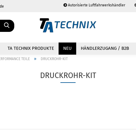
Autorisierte Luftfahrwerkshändler
.de
Sprache auswählen
TA TECHNIX PRODUKTE
NEU
HÄNDLERZUGANG / B2B
»
ERFORMANCE TEILE
DRUCKROHR-KIT
DRUCKROHR-KIT
Konto erstellen
Passwort vergessen?