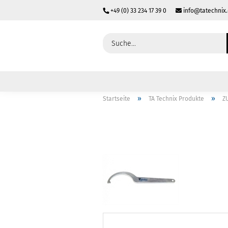
+49 (0) 33 234 17 39 0
info@tatechnix
»
»
Startseite
TA Technix Produkte
Z