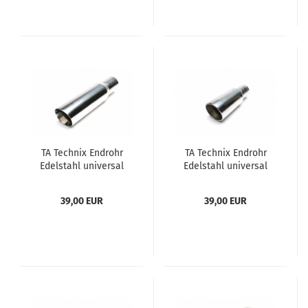
TA Tech­nix End­rohr
TA Tech­nix End­rohr
Edel­stahl uni­ver­sal
Edel­stahl uni­ver­sal
100mm rund / an­ge­
100mm rund / ge­bör­
schrägt
delt / an­ge­schrägt
39,00 EUR
39,00 EUR