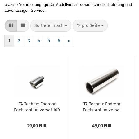
präzise Verarbeitung, große Modellvielfalt sowie schnelle Lieferung und
zuverlässigen Service.
Sortieren nach
12 pro Seite
1
2
3
4
5
6
»
TA Tech­nix End­rohr
TA Tech­nix End­rohr
Edel­stahl uni­ver­sal 100
Edel­stahl uni­ver­sal
x 110mm oval / ge­bör­
100mm rund
delt / an­ge­schrägt
29,00 EUR
49,00 EUR