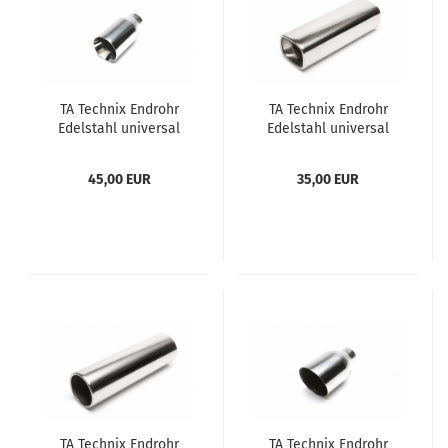
TA Tech­nix End­rohr
TA Tech­nix End­rohr
Edel­stahl uni­ver­sal
Edel­stahl uni­ver­sal
100mm rund / glatt
101x81mm vier­eckig
45,00 EUR
35,00 EUR
TA Tech­nix End­rohr
TA Tech­nix End­rohr