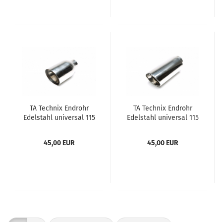
TA Tech­nix End­rohr
TA Tech­nix End­rohr
Edel­stahl uni­ver­sal 115
Edel­stahl uni­ver­sal 115
x 110mm oval / scharf
x 125mm oval / ge­bör­
/ an­ge­schrägt
delt / an­ge­schrägt
45,00 EUR
45,00 EUR