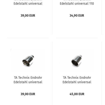
Edel­stahl uni­ver­sal
Edel­stahl uni­ver­sal 110
102mm rund
x 115mm oval / scharf
39,00 EUR
34,90 EUR
TA Tech­nix End­rohr
TA Tech­nix End­rohr
Edel­stahl uni­ver­sal
Edel­stahl uni­ver­sal
110mm oval / an­ge­
114mm oval / an­ge­
schrägt
schrägt
39,00 EUR
45,00 EUR