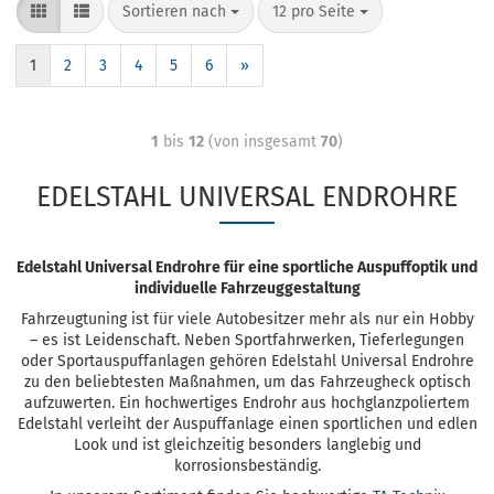
Sortieren nach
12 pro Seite
1
2
3
4
5
6
»
1
bis
12
(von insgesamt
70
)
EDELSTAHL UNIVERSAL ENDROHRE
Edelstahl Universal Endrohre für eine sportliche Auspuffoptik und
individuelle Fahrzeuggestaltung
Fahrzeugtuning ist für viele Autobesitzer mehr als nur ein Hobby
– es ist Leidenschaft. Neben Sportfahrwerken, Tieferlegungen
oder Sportauspuffanlagen gehören Edelstahl Universal Endrohre
zu den beliebtesten Maßnahmen, um das Fahrzeugheck optisch
aufzuwerten. Ein hochwertiges Endrohr aus hochglanzpoliertem
Edelstahl verleiht der Auspuffanlage einen sportlichen und edlen
Look und ist gleichzeitig besonders langlebig und
korrosionsbeständig.