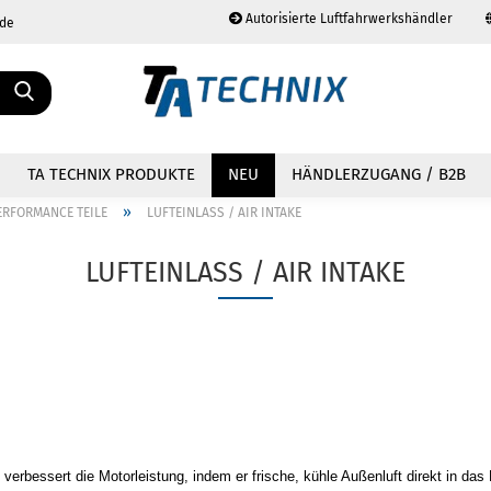
Autorisierte Luftfahrwerkshändler
.de
Sprache auswählen
TA TECHNIX PRODUKTE
NEU
HÄNDLERZUGANG / B2B
»
ERFORMANCE TEILE
LUFTEINLASS / AIR INTAKE
LUFTEINLASS / AIR INTAKE
Konto erstellen
Passwort vergessen?
) verbessert die Motorleistung, indem er frische, kühle Außenluft direkt in da