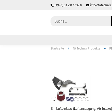
+49 (0) 33 234 17 39 0
info@tatechnix
»
»
Startseite
TA Technix Produkte
P
Ein Lufteinlass (Luftansaugung, Air Intake