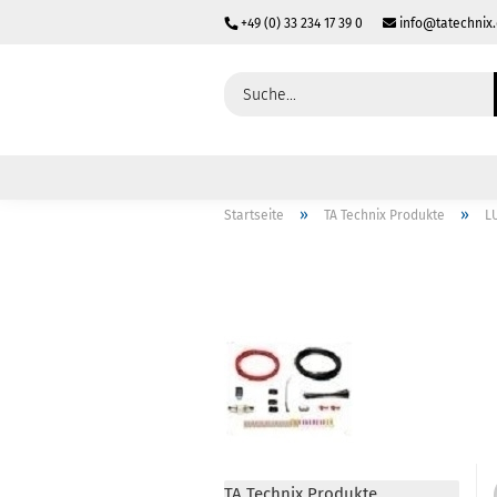
+49 (0) 33 234 17 39 0
info@tatechnix
»
»
Startseite
TA Technix Produkte
L
TA Technix Produkte