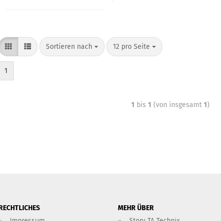
Sortieren nach
12 pro Seite
1
1
bis
1
(von insgesamt
1
)
RECHTLICHES
MEHR ÜBER
Impressum
Story TA Technix