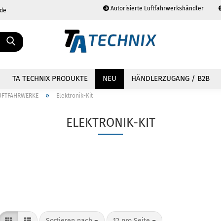
Autorisierte Luftfahrwerkshändler
.de
Sprache auswählen
TA TECHNIX PRODUKTE
NEU
HÄNDLERZUGANG / B2B
»
UFTFAHRWERKE
Elektronik-Kit
ELEKTRONIK-KIT
Konto erstellen
Passwort vergessen?
Sortieren nach
12 pro Seite