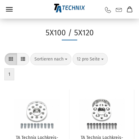
5X100 / 5X120
Sortieren nach
12 pro Seite
1
TA Tech­nix Loch­kreis­
TA Tech­nix Loch­kreis­