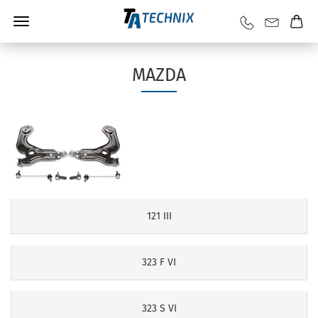
MAZDA
121 III
323 F VI
323 S VI