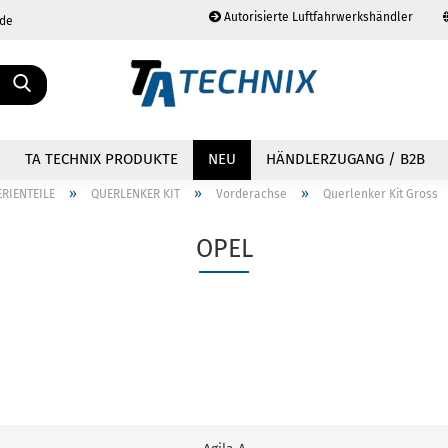
Autorisierte Luftfahrwerkshändler
.de
Sprache auswählen
TA TECHNIX PRODUKTE
NEU
HÄNDLERZUGANG / B2B
»
»
»
ERIENTEILE
QUERLENKER KIT
Vorderachse
Querlenker Kit Gross
OPEL
Konto erstellen
Passwort vergessen?