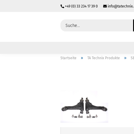
+49 (0) 33 234 17 39 0
info@tatechnix
»
»
Startseite
TA Technix Produkte
S