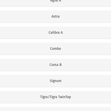
Agila A
Astra
Calibra A
Combo
Corsa B
Signum
Tigra/Tigra TwinTop