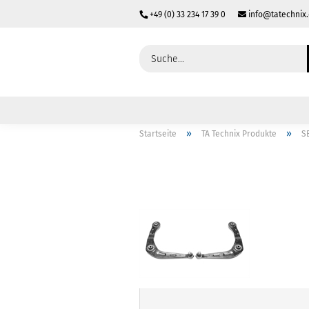
+49 (0) 33 234 17 39 0
info@tatechnix
»
»
Startseite
TA Technix Produkte
S