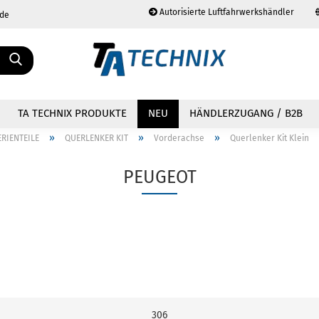
Autorisierte Luftfahrwerkshändler
.de
Sprache auswählen
TA TECHNIX PRODUKTE
NEU
HÄNDLERZUGANG / B2B
»
»
»
ERIENTEILE
QUERLENKER KIT
Vorderachse
Querlenker Kit Klein
PEUGEOT
Konto erstellen
Passwort vergessen?
306