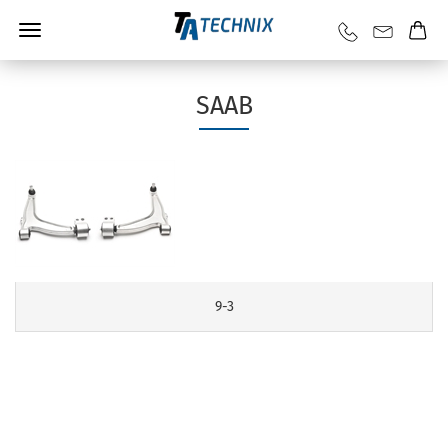
SAAB
9-3