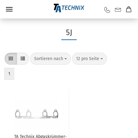
5J
Sortieren nach
12 pro Seite
1
TA Tech­nix Abgaskrümmer-​​