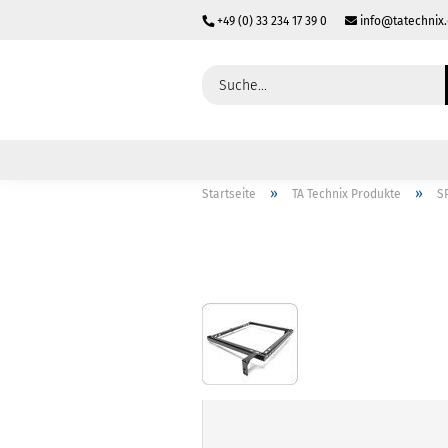
+49 (0) 33 234 17 39 0
info@tatechnix
»
»
Startseite
TA Technix Produkte
S