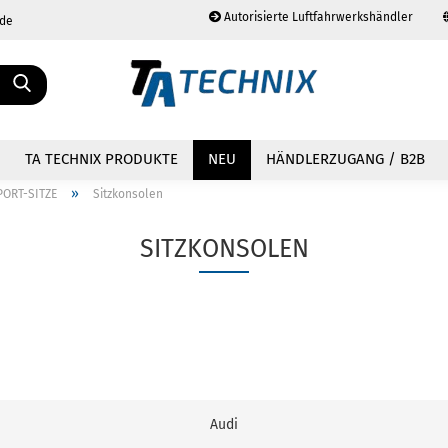
Autorisierte Luftfahrwerkshändler
.de
Sprache auswählen
TA TECHNIX PRODUKTE
NEU
HÄNDLERZUGANG / B2B
»
PORT-SITZE
Sitzkonsolen
SITZKONSOLEN
Konto erstellen
Passwort vergessen?
Audi