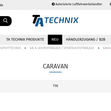
Autorisierte Luftfahrwerkshändler
.de
Sprache auswählen
TA TECHNIX PRODUKTE
NEU
HÄNDLERZUGANG / B2B
»
»
USPUFFTECHNIK
GR. A. AUSPUFFANLAGE / SPORTAUSPUFFANLAGE
Edels
CARAVAN
Konto erstellen
Passwort vergessen?
T98