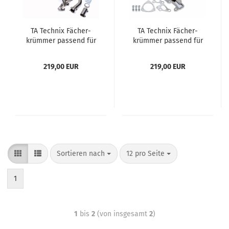
TA Tech­nix Fä­cher­
TA Tech­nix Fä­cher­
krüm­mer pas­send für
krüm­mer pas­send für
Opel Astra G
Opel Astra G / Vec­tra
B / Za­fi­ra A - 1.8-16V
219,00 EUR
219,00 EUR
Sortieren nach
12 pro Seite
1
1
bis
2
(von insgesamt
2
)