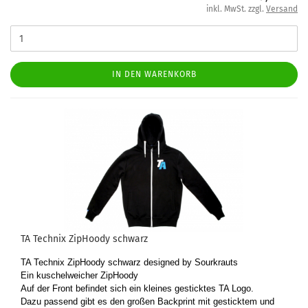
inkl. MwSt. zzgl.
Versand
IN DEN WARENKORB
TA Tech­nix Zi­pHoo­dy schwarz
TA Tech­nix Zi­pHoo­dy schwarz de­si­gned by Sourkrauts
Ein ku­schel­wei­cher Zi­pHoo­dy
Auf der Front be­fin­det sich ein klei­nes ge­stick­tes TA Logo.
Dazu pas­send gibt es den gro­ßen Back­print mit ge­stick­tem und