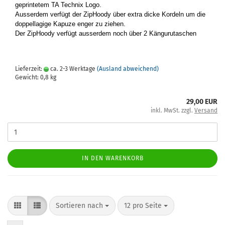
ge­prin­te­tem TA Tech­nix Logo.
Aus­ser­dem ver­fügt der Zi­pHoo­dy über extra dicke Kor­deln um die
dop­pel­la­gi­ge Ka­pu­ze enger zu zie­hen.
Der Zi­pHoo­dy ver­fügt aus­ser­dem noch über 2 Kän­gu­ru­taschen
Lieferzeit:
ca. 2-3 Werktage
(Ausland abweichend)
Gewicht:
0,8
kg
29,00 EUR
inkl. MwSt. zzgl.
Versand
IN DEN WARENKORB
Sortieren nach
12 pro Seite