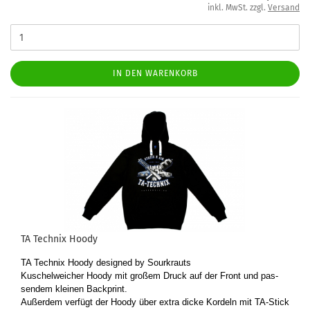
inkl. MwSt. zzgl.
Versand
IN DEN WARENKORB
TA Tech­nix Hoody
TA Tech­nix Hoody de­si­gned by Sourkrauts
Ku­schel­wei­cher Hoody mit gro­ßem Druck auf der Front und pas­
sen­dem klei­nen Back­print.
Au­ßer­dem ver­fügt der Hoody über extra dicke Kor­deln mit TA-​Stick