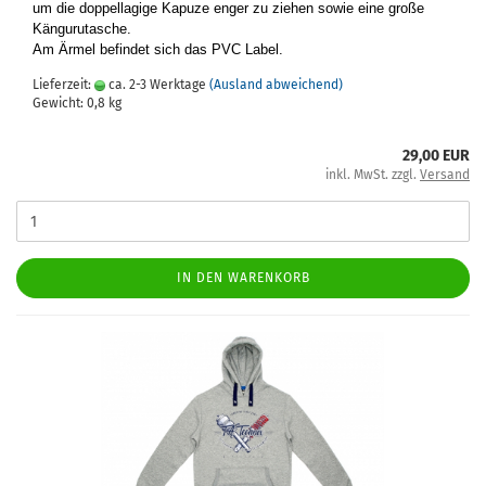
um die dop­pel­la­gi­ge Ka­pu­ze enger zu zie­hen sowie eine große
Kän­gu­ru­tasche.
Am Ärmel be­fin­det sich das PVC Label.
Lieferzeit:
ca. 2-3 Werktage
(Ausland abweichend)
Gewicht:
0,8
kg
29,00 EUR
inkl. MwSt. zzgl.
Versand
IN DEN WARENKORB