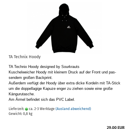
TA Tech­nix Hoody
TA Tech­nix Hoody de­si­gned by Sourkrauts
Ku­schel­wei­cher Hoody mit klei­nem Druck auf der Front und pas­
sen­dem gro­ßen Back­print.
Au­ßer­dem ver­fügt der Hoody über extra dicke Kor­deln mit TA-​Stick
um die dop­pel­la­gi­ge Ka­pu­ze enger zu zie­hen sowie eine große
Kän­gu­ru­tasche.
Am Ärmel be­fin­det sich das PVC Label.
Lieferzeit:
ca. 2-3 Werktage
(Ausland abweichend)
Gewicht:
0,8
kg
29,00 EUR