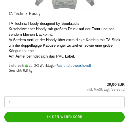
TA Tech­nix Hoody
TA Tech­nix Hoody de­si­gned by Sourkrauts
Ku­schel­wei­cher Hoody mit gro­ßem Druck auf der Front und pas­
sen­dem klei­nen Back­print.
Au­ßer­dem ver­fügt der Hoody über extra dicke Kor­deln mit TA-​Stick
um die dop­pel­la­gi­ge Ka­pu­ze enger zu zie­hen sowie eine große
Kän­gu­ru­tasche.
Am Ärmel be­fin­det sich das PVC Label.
Lieferzeit:
ca. 2-3 Werktage
(Ausland abweichend)
Gewicht:
0,8
kg
29,00 EUR
inkl. MwSt. zzgl.
Versand
IN DEN WARENKORB