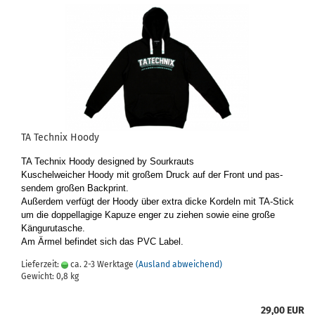
TA Tech­nix Hoody
TA Tech­nix Hoody de­si­gned by Sourkrauts
Ku­schel­wei­cher Hoody mit gro­ßem Druck auf der Front und pas­
sen­dem gro­ßen Back­print.
Au­ßer­dem ver­fügt der Hoody über extra dicke Kor­deln mit TA-​Stick
um die dop­pel­la­gi­ge Ka­pu­ze enger zu zie­hen sowie eine große
Kän­gu­ru­tasche.
Am Ärmel be­fin­det sich das PVC Label.
Lieferzeit:
ca. 2-3 Werktage
(Ausland abweichend)
Gewicht:
0,8
kg
29,00 EUR