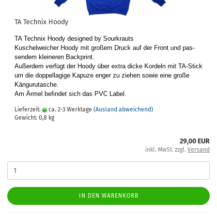
TA Tech­nix Hoody
TA Tech­nix Hoody de­si­gned by Sourkrauts
Ku­schel­wei­cher Hoody mit gro­ßem Druck auf der Front und pas­
sen­dem klei­ne­ren Back­print.
Au­ßer­dem ver­fügt der Hoody über extra dicke Kor­deln mit TA-​Stick
um die dop­pel­la­gi­ge Ka­pu­ze enger zu zie­hen sowie eine große
Kän­gu­ru­tasche.
Am Ärmel be­fin­det sich das PVC Label.
Lieferzeit:
ca. 2-3 Werktage
(Ausland abweichend)
Gewicht:
0,8
kg
29,00 EUR
inkl. MwSt. zzgl.
Versand
IN DEN WARENKORB