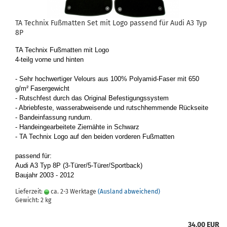
TA Tech­nix Fuß­mat­ten Set mit Logo pas­send für Audi A3 Typ
8P
TA Tech­nix Fuß­mat­ten mit Logo
4-​teilg vorne und hin­ten
- Sehr hoch­wer­ti­ger Ve­lours aus 100% Polyamid-​Faser mit 650
g/m² Fa­ser­ge­wicht
- Rutsch­fest durch das Ori­gi­nal Be­fes­ti­gungs­sys­tem
- Ab­rieb­fes­te, was­ser­ab­wei­sen­de und rutsch­hem­men­de Rück­sei­te
- Band­e­in­fas­sung rund­um.
- Hand­ein­ge­ar­bei­te­te Zier­näh­te in Schwarz
- TA Tech­nix Logo auf den bei­den vor­de­ren Fuß­mat­ten
pas­send für:
Audi A3 Typ 8P (3-​Türer/5-​Türer/Sport­back)
Bau­jahr 2003 - 2012
Lieferzeit:
ca. 2-3 Werktage
(Ausland abweichend)
Gewicht:
2
kg
34,00 EUR