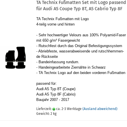
TA Tech­nix Fuß­mat­ten Set mit Logo pas­send
für Audi A5 Coupe Typ 8T, A5 Ca­brio Typ 8F
TA Tech­nix Fuß­mat­ten mit Logo
4-​teilg vorne und hin­ten
- Sehr hoch­wer­ti­ger Ve­lours aus 100% Polyamid-​Faser
mit 650 g/m² Fa­ser­ge­wicht
- Rutsch­fest durch das Ori­gi­nal Be­fes­ti­gungs­sys­tem
- Ab­rieb­fes­te, was­ser­ab­wei­sen­de und rutsch­hem­men­
de Rück­sei­te
- Band­e­in­fas­sung rund­um.
- Hand­ein­ge­ar­bei­te­te Zier­näh­te in Schwarz
- TA Tech­nix Logo auf den bei­den vor­de­ren Fuß­mat­ten
pas­send für:
Audi A5 Typ 8T (Coupe)
Audi A5 Typ 8F (Ca­brio)
Bau­jahr 2007 - 2017
Lieferzeit:
ca. 2-3 Werktage
(Ausland abweichend)
Gewicht:
2
kg