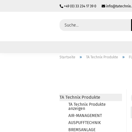
+49 (0) 33 234 17 39 0
info@tatechnix
»
»
Startseite
TA Technix Produkte
F
TA Technix Produkte
TA Technix Produkte
anzeigen
AIR-MANAGEMENT
AUSPUFFTECHNIK
BREMSANLAGE