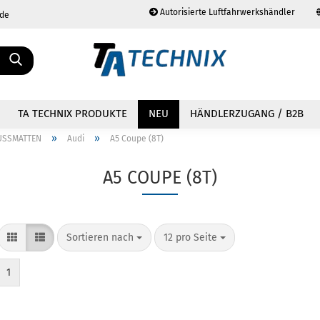
Autorisierte Luftfahrwerkshändler
.de
Sprache auswählen
TA TECHNIX PRODUKTE
NEU
HÄNDLERZUGANG / B2B
»
»
USSMATTEN
Audi
A5 Coupe (8T)
A5 COUPE (8T)
Konto erstellen
Passwort vergessen?
Sortieren nach
12 pro Seite
1