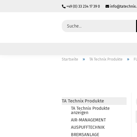
+49 (0) 33 234 17 39 0
info@tatechnix
»
»
Startseite
TA Technix Produkte
F
TA Technix Produkte
TA Technix Produkte
anzeigen
AIR-MANAGEMENT
AUSPUFFTECHNIK
BREMSANLAGE