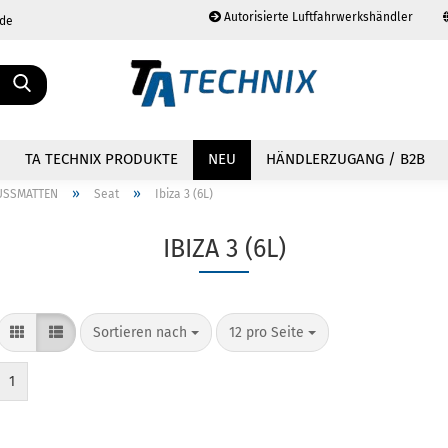
Autorisierte Luftfahrwerkshändler
.de
Sprache auswählen
TA TECHNIX PRODUKTE
NEU
HÄNDLERZUGANG / B2B
»
»
USSMATTEN
Seat
Ibiza 3 (6L)
IBIZA 3 (6L)
Konto erstellen
Passwort vergessen?
Sortieren nach
12 pro Seite
1