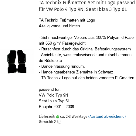
TA Tech­nix Fuß­mat­ten Set mit Logo pas­send
für VW Polo 4 Typ 9N, Seat Ibiza 3 Typ 6L
TA Tech­nix Fuß­mat­ten mit Logo
4-​teilg vorne und hin­ten
- Sehr hoch­wer­ti­ger Ve­lours aus 100% Polyamid-​Faser
mit 650 g/m² Fa­ser­ge­wicht
- Rutsch­fest durch das Ori­gi­nal Be­fes­ti­gungs­sys­tem
- Ab­rieb­fes­te, was­ser­ab­wei­sen­de und rutsch­hem­men­
de Rück­sei­te
- Band­e­in­fas­sung rund­um.
- Hand­ein­ge­ar­bei­te­te Zier­näh­te in Schwarz
- TA Tech­nix Logo auf den bei­den vor­de­ren Fuß­mat­ten
pas­send für:
VW Polo Typ 9N
Seat Ibiza Typ 6L
Bau­jahr 2001 - 2009
Lieferzeit:
ca. 2-3 Werktage
(Ausland abweichend)
Gewicht:
2
kg