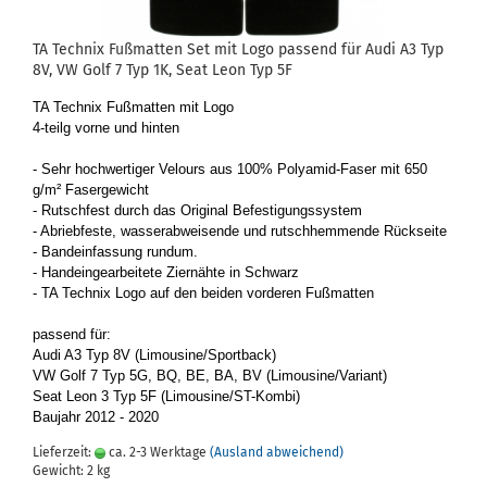
TA Tech­nix Fuß­mat­ten Set mit Logo pas­send für Audi A3 Typ
8V, VW Golf 7 Typ 1K, Seat Leon Typ 5F
TA Tech­nix Fuß­mat­ten mit Logo
4-​teilg vorne und hin­ten
- Sehr hoch­wer­ti­ger Ve­lours aus 100% Polyamid-​Faser mit 650
g/m² Fa­ser­ge­wicht
- Rutsch­fest durch das Ori­gi­nal Be­fes­ti­gungs­sys­tem
- Ab­rieb­fes­te, was­ser­ab­wei­sen­de und rutsch­hem­men­de Rück­sei­te
- Band­e­in­fas­sung rund­um.
- Hand­ein­ge­ar­bei­te­te Zier­näh­te in Schwarz
- TA Tech­nix Logo auf den bei­den vor­de­ren Fuß­mat­ten
pas­send für:
Audi A3 Typ 8V (Li­mou­si­ne/Sport­back)
VW Golf 7 Typ 5G, BQ, BE, BA, BV (Li­mou­si­ne/Va­ri­ant)
Seat Leon 3 Typ 5F (Li­mou­si­ne/ST-​Kombi)
Bau­jahr 2012 - 2020
Lieferzeit:
ca. 2-3 Werktage
(Ausland abweichend)
Gewicht:
2
kg