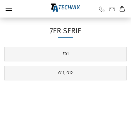
7ER SERIE
F01
G11, G12