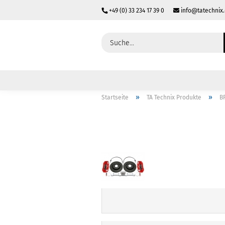
+49 (0) 33 234 17 39 0
info@tatechnix
»
»
Startseite
TA Technix Produkte
B