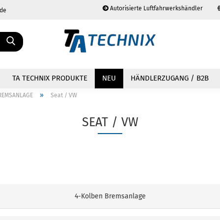
Autorisierte Luftfahrwerkshändler
.de
Sprache auswählen
TA TECHNIX PRODUKTE
NEU
HÄNDLERZUGANG / B2B
»
REMSANLAGE
Seat / VW
SEAT / VW
Konto erstellen
Passwort vergessen?
4-Kolben Bremsanlage