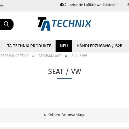
Autorisierte Luftfahrwerkshändler
.de
Sprache auswählen
TA TECHNIX PRODUKTE
NEU
HÄNDLERZUGANG / B2B
»
»
ERFORMANCE TEILE
BREMSANLAGE
Seat / VW
SEAT / VW
Konto erstellen
Passwort vergessen?
4-Kolben Bremsanlage