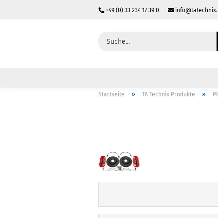
+49 (0) 33 234 17 39 0
info@tatechnix
»
»
Startseite
TA Technix Produkte
P