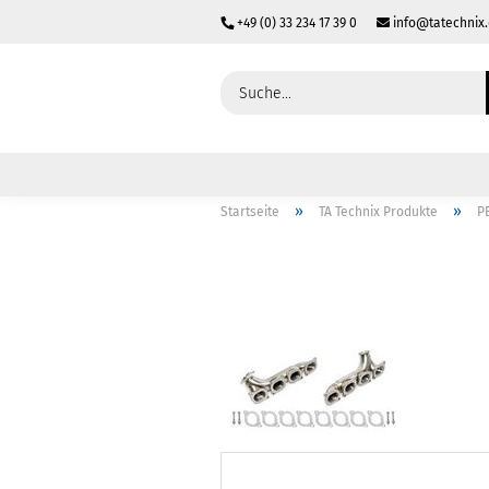
+49 (0) 33 234 17 39 0
info@tatechnix
»
»
Startseite
TA Technix Produkte
P