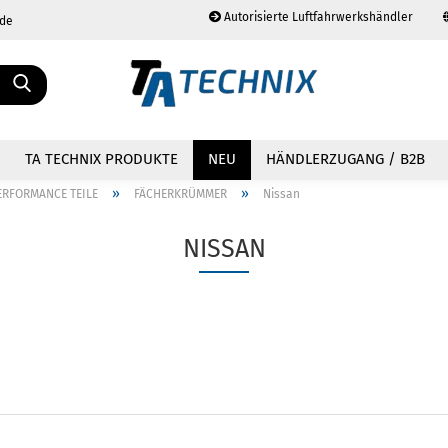
Autorisierte Luftfahrwerkshändler
.de
Sprache auswählen
TA TECHNIX PRODUKTE
NEU
HÄNDLERZUGANG / B2B
»
»
ERFORMANCE TEILE
FÄCHERKRÜMMER
Nissan
NISSAN
Konto erstellen
Passwort vergessen?