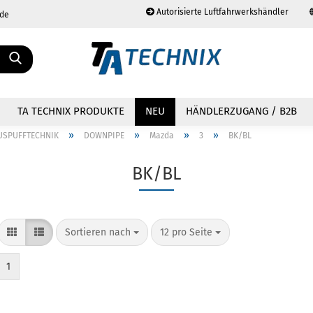
Autorisierte Luftfahrwerkshändler
.de
Sprache auswählen
TA TECHNIX PRODUKTE
NEU
HÄNDLERZUGANG / B2B
»
»
»
»
USPUFFTECHNIK
DOWNPIPE
Mazda
3
BK/BL
BK/BL
Konto erstellen
Passwort vergessen?
Sortieren nach
12 pro Seite
1