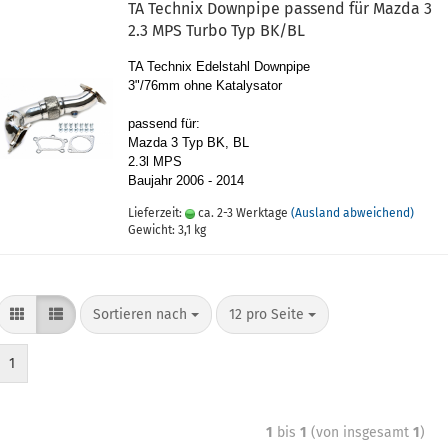
TA Tech­nix Down­pi­pe pas­send für Mazda 3
2.3 MPS Turbo Typ BK/BL
TA Tech­nix Edel­stahl Down­pi­pe
3"/76mm ohne Ka­ta­ly­sa­tor
pas­send für:
Mazda 3 Typ BK, BL
2.3l MPS
Bau­jahr 2006 - 2014
Lieferzeit:
ca. 2-3 Werktage
(Ausland abweichend)
Gewicht:
3,1
kg
Sortieren nach
12 pro Seite
1
1
bis
1
(von insgesamt
1
)