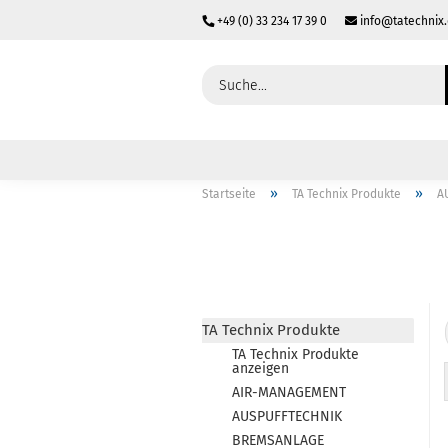
+49 (0) 33 234 17 39 0
info@tatechnix
»
»
Startseite
TA Technix Produkte
A
TA Technix Produkte
TA Technix Produkte
anzeigen
AIR-MANAGEMENT
AUSPUFFTECHNIK
BREMSANLAGE