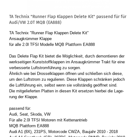
TA Tech­nix "Run­ner Flap Klap­pen De­le­te Kit" pas­send für für
Audi/VW 2.0T MQB (EA888)
TA Tech­nix "Run­ner Flap Klap­pen De­le­te Kit"
An­saug­krüm­mer Klap­pe
für alle 2.0l TFSI Mo­del­le MQB Platt­form EA888
Das De­le­te Flap Kit bie­tet die Mög­lich­keit, durch de­mon­tie­ren der
werk­sei­ti­gen Kunst­stoff­klap­pen im An­saug­krüm­mer Trakt für eine
ver­bes­ser­te Luft­strom­füh­rung zu sor­gen.
Ähn­lich wie bei Dros­sel­klap­pen öff­nen und schlie­ßen sich diese,
um den Luft­strom zu re­gu­lie­ren. Diese Klap­pen schrän­ken je­doch
die Luft­füh­rung ein, selbst wenn sie voll­stän­dig ge­öff­net sind.
Die mit­ge­lie­fer­ten Plat­ten in die­sen Kit er­set­zen hier­bei die La­ge­
rung der Klap­pe.
pas­send für:
Audi, Seat, Skoda, VW
Für alle 2.0l TFSI Mo­to­ren mit Ket­ten­an­trieb
MQB Platt­form EA888
Audi A1 (8X), 231PS, Mo­tor­code CWZA, Bau­jahr 2010 - 2018