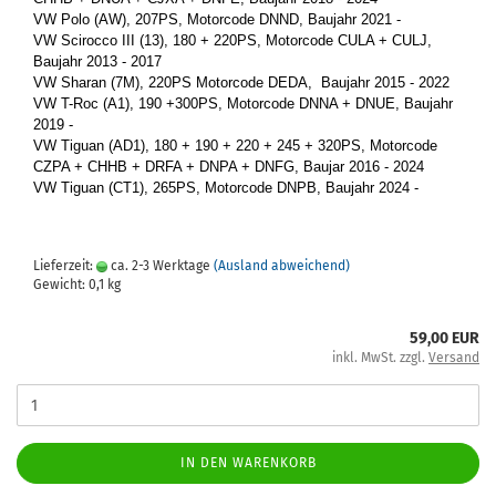
VW Polo (AW), 207PS, Mo­tor­code DNND, Bau­jahr 2021 -
VW Sci­roc­co III (13), 180 + 220PS, Mo­tor­code CULA + CULJ,
Bau­jahr 2013 - 2017
VW Sharan (7M), 220PS Mo­tor­code DEDA, Bau­jahr 2015 - 2022
VW T-Roc (A1), 190 +300PS, Mo­tor­code DNNA + DNUE, Bau­jahr
2019 -
VW Ti­gu­an (AD1), 180 + 190 + 220 + 245 + 320PS, Mo­tor­code
CZPA + CHHB + DRFA + DNPA + DNFG, Bau­jar 2016 - 2024
VW Ti­gu­an (CT1), 265PS, Mo­tor­code DNPB, Bau­jahr 2024 -
Lieferzeit:
ca. 2-3 Werktage
(Ausland abweichend)
Gewicht:
0,1
kg
59,00 EUR
inkl. MwSt. zzgl.
Versand
IN DEN WARENKORB