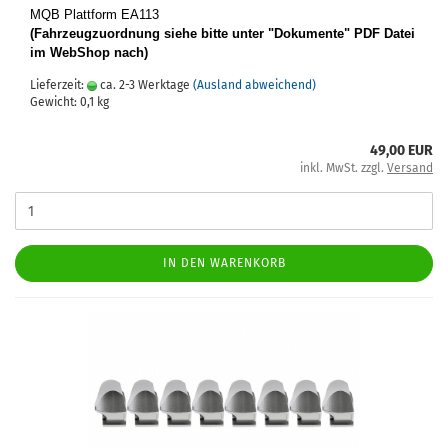
MQB Platt­form EA113
(Fahr­zeug­zu­ord­nung siehe bitte unter "Do­ku­men­te" PDF Datei
im Web­Shop nach)
Lieferzeit:
ca. 2-3 Werktage
(Ausland abweichend)
Gewicht:
0,1
kg
49,00 EUR
inkl. MwSt. zzgl.
Versand
IN DEN WARENKORB