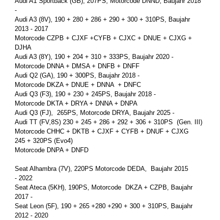
Audi A1 Sport­back (GB), 207PS, Mo­tor­code DNND, Bau­jahr 2018
-
Audi A3 (8V), 190 + 280 + 286 + 290 + 300 + 310PS, Bau­jahr
2013 - 2017
Mo­tor­code CZPB + CJXF +CYFB + CJXC + DNUE + CJXG +
DJHA
Audi A3 (8Y), 190 + 204 + 310 + 333PS, Bau­jahr 2020 -
Mo­tor­code DNNA + DMSA + DNFB + DNFF
Audi Q2 (GA), 190 + 300PS, Bau­jahr 2018 -
Mo­tor­code DKZA + DNUE + DNNA + DNFC
Audi Q3 (F3), 190 + 230 + 245PS, Bau­jahr 2018 -
Mo­tor­code DKTA + DRYA + DNNA + DNPA
Audi Q3 (FJ), 265PS, Mo­tor­code DRYA, Bau­jahr 2025 -
Audi TT (FV,8S) 230 + 245 + 286 + 292 + 306 + 310PS (Gen. III)
Mo­tor­code CHHC + DKTB + CJXF + CYFB + DNUF + CJXG
245 + 320PS (Evo4)
Mo­tor­code DNPA + DNFD
Seat Al­ham­bra (7V), 220PS Mo­tor­code DEDA, Bau­jahr 2015
- 2022
Seat Ateca (5KH), 190PS, Mo­tor­code DKZA + CZPB, Bau­jahr
2017 -
Seat Leon (5F), 190 + 265 +280 +290 + 300 + 310PS, Bau­jahr
2012 - 2020