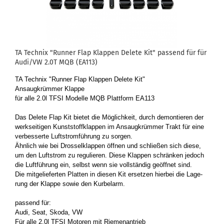
TA Tech­nix "Run­ner Flap Klap­pen De­le­te Kit" pas­send für für
Audi/VW 2.0T MQB (EA113)
TA Tech­nix "Run­ner Flap Klap­pen De­le­te Kit"
An­saug­krüm­mer Klap­pe
für alle 2.0l TFSI Mo­del­le MQB Platt­form EA113
Das De­le­te Flap Kit bie­tet die Mög­lich­keit, durch de­mon­tie­ren der
werk­sei­ti­gen Kunst­stoff­klap­pen im An­saug­krüm­mer Trakt für eine
ver­bes­ser­te Luft­strom­füh­rung zu sor­gen.
Ähn­lich wie bei Dros­sel­klap­pen öff­nen und schlie­ßen sich diese,
um den Luft­strom zu re­gu­lie­ren. Diese Klap­pen schrän­ken je­doch
die Luft­füh­rung ein, selbst wenn sie voll­stän­dig ge­öff­net sind.
Die mit­ge­lie­fer­ten Plat­ten in die­sen Kit er­set­zen hier­bei die La­ge­
rung der Klap­pe sowie den Kur­bel­arm.
pas­send für:
Audi, Seat, Skoda, VW
Für alle 2.0l TFSI Mo­to­ren mit Rie­men­an­trieb