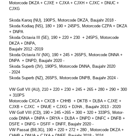
Mo­tor­code DKZA + CJXE + CJXA + CJXH + CJXC + DNUC +
CJXG
Skoda Karoq (NU), 190PS, Mo­tor­code DKZA, Bau­jahr 2018 -
Skoda Ko­diaq (NS), 180 + 190 + 245PS, Mo­tor­code CZPA + DKZA
+ DNPA
Skoda Oc­ta­via III (5E), 190 + 220 + 230 + 245PS, Mo­tor­code
DKZA + DNPA,
Bau­jahr 2012 -2019
Skoda Oc­ta­via IV (NX), 190 + 245 + 265PS, Mo­tor­code DNNA +
DNPA + DNPD, Bau­jahr 2020 -
Skoda Su­perb (3V), 190PS, Mo­tor­code DNNA, Bau­jahr 2020
- 2024
Skoda Su­perb (NZ), 265PS, Mo­tor­code DNPB, Bau­jahr 2024 -
VW Golf VII (AU), 210 + 220 + 230 + 245 + 265 + 280 + 290 + 300
+ 310PS
Mo­tor­code CXCA + CXCB + CHHB + DKTB + DLBA + CJXE +
CJXB + CJXC + DNUE + CJXG + DJHA , Bau­jahr 2013 - 2020
VW Golf VIII (CD), 190 + 245 +265 + 300 + 320 + 333PS, Mo­tor­
code DNNA + DNPA + DRYA + DLBA + DNPD + DNFC + DNFB +
DSFE + DNFG + DSFF + DNFF, Bau­jahr 2020 -
VW Pas­sat (B8,3G), 190 + 220 + 272 + 280 , Mo­tor­code DKZA +
CHHB + DNUA + CJXA + DNFE, Bau­jahr 2018 - 2024