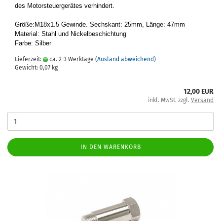
des Mo­tor­steu­er­ge­rä­tes ver­hin­dert.
Größe:M18x1.5 Ge­win­de. Sechs­kant: 25mm, Länge: 47mm
Ma­te­ri­al: Stahl und Ni­ckel­be­schich­tung
Farbe: Sil­ber
Lieferzeit:
ca. 2-3 Werktage
(Ausland abweichend)
Gewicht:
0,07
kg
12,00 EUR
inkl. MwSt. zzgl.
Versand
IN DEN WARENKORB