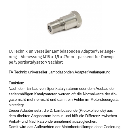
TA Tech­nix uni­ver­sel­ler Lamb­da­son­den Ad­ap­ter/Ver­län­ge­
rung - Ab­mes­sung M18 x 1,5 x 47mm - pas­send für Down­pi­
pe/Sport­ka­ta­ly­sa­tor/Nach­kat
TA Tech­nix uni­ver­sel­ler Lamb­da­son­den Ad­ap­ter/Ver­län­ge­rung
Funk­ti­on:
Nach dem Ein­bau von Sport­ka­ta­ly­sa­to­ren oder dem Aus­bau der
se­ri­en­mä­ßi­gen Ka­ta­ly­sa­to­ren wer­den oft die Nor­mal­wer­te der Ab­
ga­se nicht mehr er­reicht und damit ein Feh­ler im Mo­tor­steu­er­ge­rät
hin­ter­legt.
Die­ser Ad­ap­ter setzt die 2. Lamb­da­son­de (Pro­to­koll­son­de) aus
dem di­rek­ten Ab­gas­strom her­aus und hilft die Dif­fe­renz zwi­schen
Vorkat-​ und Nach­kat­son­de an­nä­hernd aus­zu­glei­chen.
Damit wird das Auf­leuch­ten der Mo­tor­kon­troll­lam­pe ohne Co­die­rung