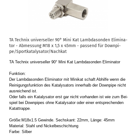
TA Tech­nix uni­ver­sel­ler 90° Mini Kat Lamb­da­son­den Eli­mi­na­
tor - Ab­mes­sung M18 x 1,5 x 45mm - pas­send für Down­pi­
pe/Sport­ka­ta­ly­sa­tor/Nach­kat
TA Tech­nix uni­ver­sel­ler 90° Mini Kat Lamb­da­son­den Eli­mi­na­tor
Funk­ti­on:
Der Lamb­da­son­den Eli­mi­na­tor mit Mi­ni­kat schaft Ab­hil­fe wenn die
Rei­ni­gungs­funk­ti­on des Ka­ta­ly­sa­tors in­ner­halb der Down­pi­pe nicht
aus­rei­chend ist.
Oder falls ein Ka­ta­ly­sa­tor erst gar nicht vor­han­den ist wie zum Bei­
spiel bei Down­pipes ohne Ka­ta­ly­sa­tor oder einer ent­spre­chen­den
Ka­tat­trap­pe.
Größe:M18x1.5 Ge­win­de. Sechs­kant: 22mm, Länge: 45mm
Ma­te­ri­al: Stahl und Ni­ckel­be­schich­tung
Farbe: Sil­ber