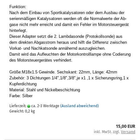
Funk­ti­on:
Nach dem Ein­bau von Sport­ka­ta­ly­sa­to­ren oder dem Aus­bau der
se­ri­en­mä­ßi­gen Ka­ta­ly­sa­to­ren wer­den oft die Nor­mal­wer­te der Ab­
ga­se nicht mehr er­reicht und damit ein Feh­ler im Mo­tor­steu­er­ge­rät
hin­ter­legt.
Die­ser Ad­ap­ter setzt die 2. Lamb­da­son­de (Pro­to­koll­son­de) aus
dem di­rek­ten Ab­gas­strom her­aus und hilft die Dif­fe­renz zwi­schen
Vorkat-​ und Nach­kat­son­de an­nä­hernd aus­zu­glei­chen.
Damit wird das Auf­leuch­ten der Mo­tor­kon­troll­lam­pe ohne Co­die­rung
des Mo­tor­steu­er­ge­rä­tes ver­hin­dert.
Größe:M18x1.5 Ge­win­de. Sechs­kant: 22mm, Länge: 42mm
Zu­be­hör: 3 Dich­tun­gen 1/4",1/8",3/8",je x1 ,1 x Si­che­rungs­ring,1 x
Kup­fer­dich­tung
Ma­te­ri­al: Stahl und Ni­ckel­be­schich­tung
Farbe: Sil­ber
Lieferzeit:
ca. 2-3 Werktage
(Ausland abweichend)
Gewicht:
0,2
kg
15,00 EUR
inkl. MwSt. zzgl.
Versand