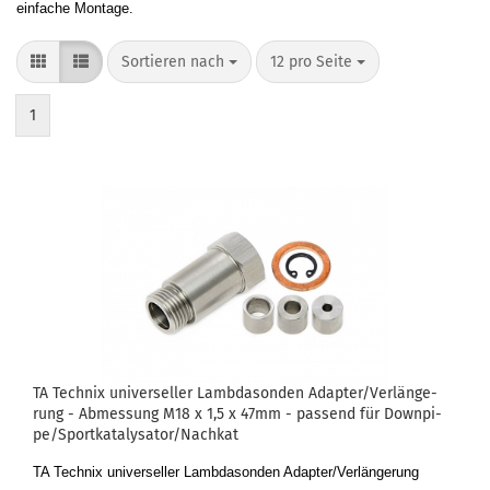
einfache Montage.
Sortieren nach
12 pro Seite
1
TA Tech­nix uni­ver­sel­ler Lamb­da­son­den Ad­ap­ter/Ver­län­ge­
rung - Ab­mes­sung M18 x 1,5 x 47mm - pas­send für Down­pi­
pe/Sport­ka­ta­ly­sa­tor/Nach­kat
TA Tech­nix uni­ver­sel­ler Lamb­da­son­den Ad­ap­ter/Ver­län­ge­rung