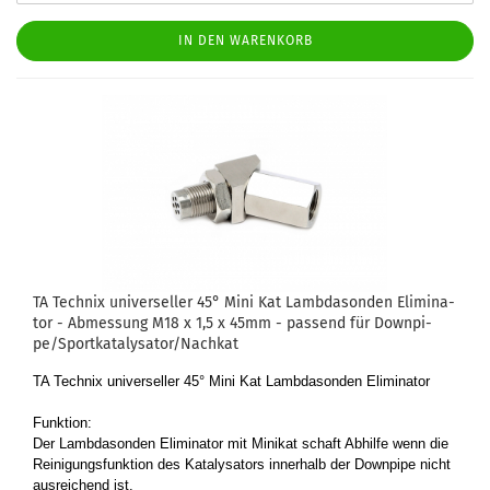
IN DEN WARENKORB
TA Tech­nix uni­ver­sel­ler 45° Mini Kat Lamb­da­son­den Eli­mi­na­
tor - Ab­mes­sung M18 x 1,5 x 45mm - pas­send für Down­pi­
pe/Sport­ka­ta­ly­sa­tor/Nach­kat
TA Tech­nix uni­ver­sel­ler 45° Mini Kat Lamb­da­son­den Eli­mi­na­tor
Funk­ti­on:
Der Lamb­da­son­den Eli­mi­na­tor mit Mi­ni­kat schaft Ab­hil­fe wenn die
Rei­ni­gungs­funk­ti­on des Ka­ta­ly­sa­tors in­ner­halb der Down­pi­pe nicht
aus­rei­chend ist.