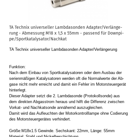
TA Tech­nix uni­ver­sel­ler Lamb­da­son­den Ad­ap­ter/Ver­län­ge­
rung - Ab­mes­sung M18 x 1,5 x 55mm - pas­send für Down­pi­
pe/Sport­ka­ta­ly­sa­tor/Nach­kat
TA Tech­nix uni­ver­sel­ler Lamb­da­son­den Ad­ap­ter/Ver­län­ge­rung
Funk­ti­on:
Nach dem Ein­bau von Sport­ka­ta­ly­sa­to­ren oder dem Aus­bau der
se­ri­en­mä­ßi­gen Ka­ta­ly­sa­to­ren wer­den oft die Nor­mal­wer­te der Ab­
ga­se nicht mehr er­reicht und damit ein Feh­ler im Mo­tor­steu­er­ge­rät
hin­ter­legt.
Die­ser Ad­ap­ter setzt die 2. Lamb­da­son­de (Pro­to­koll­son­de) aus
dem di­rek­ten Ab­gas­strom her­aus und hilft die Dif­fe­renz zwi­schen
Vorkat-​ und Nach­kat­son­de an­nä­hernd aus­zu­glei­chen.
Damit wird das Auf­leuch­ten der Mo­tor­kon­troll­lam­pe ohne Co­die­rung
des Mo­tor­steu­er­ge­rä­tes ver­hin­dert.
Größe:M18x1.5 Ge­win­de. Sechs­kant: 22mm, Länge: 55mm
Ma­te­ri­al: Stahl und Ni­ckel­be­schich­tung