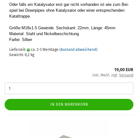
Oder falls ein Ka­ta­ly­sa­tor erst gar nicht vor­han­den ist wie zum Bei­
spiel bei Down­pipes ohne Ka­ta­ly­sa­tor oder einer ent­spre­chen­den
Ka­tat­trap­pe.
Größe:M18x1.5 Ge­win­de. Sechs­kant: 22mm, Länge: 45mm
Ma­te­ri­al: Stahl und Ni­ckel­be­schich­tung
Farbe: Sil­ber
Lieferzeit:
ca. 2-3 Werktage
(Ausland abweichend)
Gewicht:
0,2
kg
19,00 EUR
inkl. MwSt. zzgl.
Versand
IN DEN WARENKORB