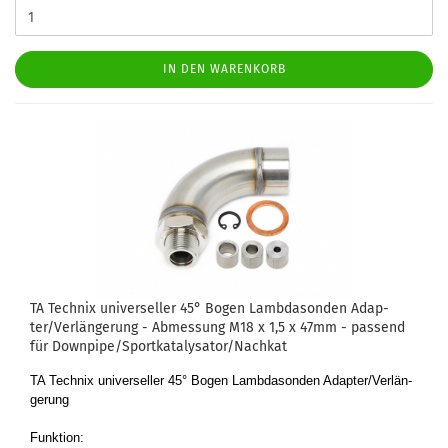
IN DEN WARENKORB
TA Tech­nix uni­ver­sel­ler 45° Bogen Lamb­da­son­den Ad­ap­
ter/Ver­län­ge­rung - Ab­mes­sung M18 x 1,5 x 47mm - pas­send
für Down­pi­pe/Sport­ka­ta­ly­sa­tor/Nach­kat
TA Tech­nix uni­ver­sel­ler 45° Bogen Lamb­da­son­den Ad­ap­ter/Ver­län­
ge­rung
Funk­ti­on: