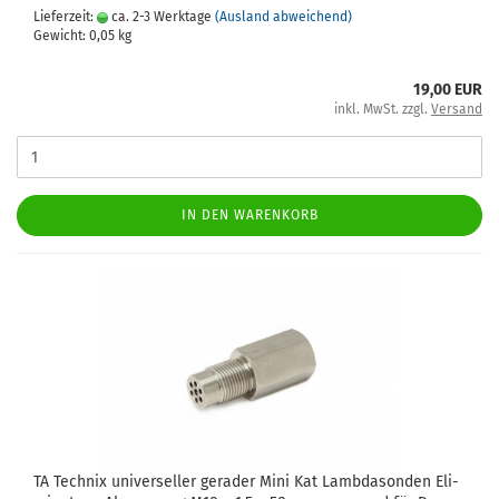
Lieferzeit:
ca. 2-3 Werktage
(Ausland abweichend)
Gewicht:
0,05
kg
19,00 EUR
inkl. MwSt. zzgl.
Versand
IN DEN WARENKORB
TA Tech­nix uni­ver­sel­ler ge­ra­der Mini Kat Lamb­da­son­den Eli­