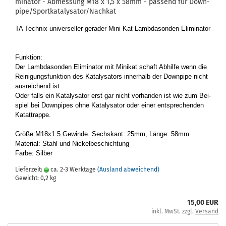
mi­na­tor - Ab­mes­sung M18 x 1,5 x 58mm - pas­send für Down­
pi­pe/Sport­ka­ta­ly­sa­tor/Nach­kat
TA Tech­nix uni­ver­sel­ler ge­ra­der Mini Kat Lamb­da­son­den Eli­mi­na­tor
Funk­ti­on:
Der Lamb­da­son­den Eli­mi­na­tor mit Mi­ni­kat schaft Ab­hil­fe wenn die
Rei­ni­gungs­funk­ti­on des Ka­ta­ly­sa­tors in­ner­halb der Down­pi­pe nicht
aus­rei­chend ist.
Oder falls ein Ka­ta­ly­sa­tor erst gar nicht vor­han­den ist wie zum Bei­
spiel bei Down­pipes ohne Ka­ta­ly­sa­tor oder einer ent­spre­chen­den
Ka­tat­trap­pe.
Größe:M18x1.5 Ge­win­de. Sechs­kant: 25mm, Länge: 58mm
Ma­te­ri­al: Stahl und Ni­ckel­be­schich­tung
Farbe: Sil­ber
Lieferzeit:
ca. 2-3 Werktage
(Ausland abweichend)
Gewicht:
0,2
kg
15,00 EUR
inkl. MwSt. zzgl.
Versand