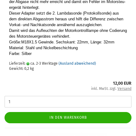
der Ab­ga­se nicht mehr er­reicht und damit ein Feh­ler im Mo­tor­steu­
er­ge­rät hin­ter­legt.
Die­ser Ad­ap­ter setzt die 2. Lamb­da­son­de (Pro­to­koll­son­de) aus
dem di­rek­ten Ab­gas­strom her­aus und hilft die Dif­fe­renz zwi­schen
Vorkat-​ und Nach­kat­son­de an­nä­hernd aus­zu­glei­chen.
Damit wird das Auf­leuch­ten der Mo­tor­kon­troll­lam­pe ohne Co­die­rung
des Mo­tor­steu­er­ge­rä­tes ver­hin­dert.
Größe:M18X1.5 Ge­win­de. Sechs­kant: 22mm, Länge: 32mm
Ma­te­ri­al: Stahl und Ni­ckel­be­schich­tung
Farbe: Sil­ber
Lieferzeit:
ca. 2-3 Werktage
(Ausland abweichend)
Gewicht:
0,2
kg
12,00 EUR
inkl. MwSt. zzgl.
Versand
IN DEN WARENKORB