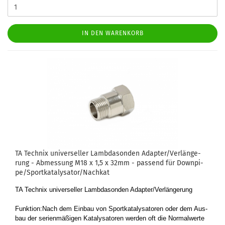
IN DEN WARENKORB
TA Tech­nix uni­ver­sel­ler Lamb­da­son­den Ad­ap­ter/Ver­län­ge­
rung - Ab­mes­sung M18 x 1,5 x 32mm - pas­send für Down­pi­
pe/Sport­ka­ta­ly­sa­tor/Nach­kat
TA Tech­nix uni­ver­sel­ler Lamb­da­son­den Ad­ap­ter/Ver­län­ge­rung
Funk­ti­on:Nach dem Ein­bau von Sport­ka­ta­ly­sa­to­ren oder dem Aus­
bau der se­ri­en­mä­ßi­gen Ka­ta­ly­sa­to­ren wer­den oft die Nor­mal­wer­te