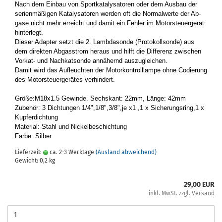
Nach dem Ein­bau von Sport­ka­ta­ly­sa­to­ren oder dem Aus­bau der
se­ri­en­mä­ßi­gen Ka­ta­ly­sa­to­ren wer­den oft die Nor­mal­wer­te der Ab­
ga­se nicht mehr er­reicht und damit ein Feh­ler im Mo­tor­steu­er­ge­rät
hin­ter­legt.
Die­ser Ad­ap­ter setzt die 2. Lamb­da­son­de (Pro­to­koll­son­de) aus
dem di­rek­ten Ab­gas­strom her­aus und hilft die Dif­fe­renz zwi­schen
Vorkat-​ und Nach­kat­son­de an­nä­hernd aus­zu­glei­chen.
Damit wird das Auf­leuch­ten der Mo­tor­kon­troll­lam­pe ohne Co­die­rung
des Mo­tor­steu­er­ge­rä­tes ver­hin­dert.
Größe:M18x1.5 Ge­win­de. Sechs­kant: 22mm, Länge: 42mm
Zu­be­hör: 3 Dich­tun­gen 1/4",1/8",3/8",je x1 ,1 x Si­che­rungs­ring,1 x
Kup­fer­dich­tung
Ma­te­ri­al: Stahl und Ni­ckel­be­schich­tung
Farbe: Sil­ber
Lieferzeit:
ca. 2-3 Werktage
(Ausland abweichend)
Gewicht:
0,2
kg
29,00 EUR
inkl. MwSt. zzgl.
Versand