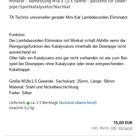
mi­na­tor - Ab­mes­sung M18 x 1,5 x 58mm - pas­send für Down­
pi­pe/Sport­ka­ta­ly­sa­tor/Nach­kat
TA Tech­nix uni­ver­sel­ler ge­ra­der Mini Kat Lamb­da­son­den Eli­mi­na­tor
Funk­ti­on:
Der Lamb­da­son­den Eli­mi­na­tor mit Mi­ni­kat schaft Ab­hil­fe wenn die
Rei­ni­gungs­funk­ti­on des Ka­ta­ly­sa­tors in­ner­halb der Down­pi­pe nicht
aus­rei­chend ist.
Oder falls ein Ka­ta­ly­sa­tor erst gar nicht vor­han­den ist wie zum Bei­
spiel bei Down­pipes ohne Ka­ta­ly­sa­tor oder einer ent­spre­chen­den
Ka­tat­trap­pe.
Größe:M18x1.5 Ge­win­de. Sechs­kant: 25mm, Länge: 58mm
Ma­te­ri­al: Stahl und Ni­ckel­be­schich­tung
Farbe: Sil­ber
Lieferzeit:
ca. 2-3 Werktage
(Ausland abweichend)
Gewicht:
0,2
kg
15,00 EUR
inkl. MwSt. zzgl.
Versand