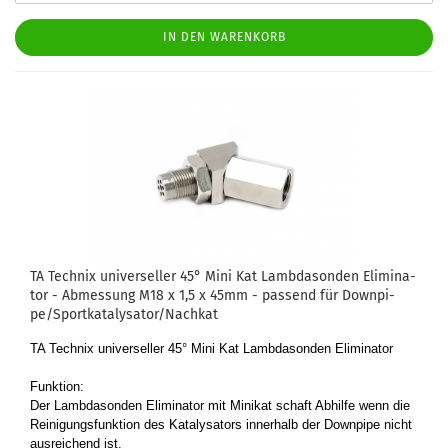
IN DEN WARENKORB
TA Tech­nix uni­ver­sel­ler 45° Mini Kat Lamb­da­son­den Eli­mi­na­
tor - Ab­mes­sung M18 x 1,5 x 45mm - pas­send für Down­pi­
pe/Sport­ka­ta­ly­sa­tor/Nach­kat
TA Tech­nix uni­ver­sel­ler 45° Mini Kat Lamb­da­son­den Eli­mi­na­tor
Funk­ti­on:
Der Lamb­da­son­den Eli­mi­na­tor mit Mi­ni­kat schaft Ab­hil­fe wenn die
Rei­ni­gungs­funk­ti­on des Ka­ta­ly­sa­tors in­ner­halb der Down­pi­pe nicht
aus­rei­chend ist.