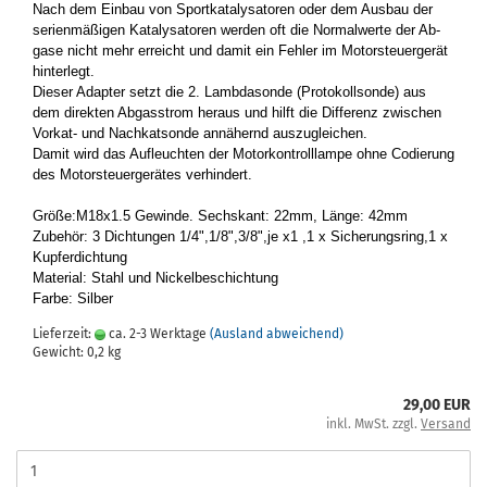
Nach dem Ein­bau von Sport­ka­ta­ly­sa­to­ren oder dem Aus­bau der
se­ri­en­mä­ßi­gen Ka­ta­ly­sa­to­ren wer­den oft die Nor­mal­wer­te der Ab­
ga­se nicht mehr er­reicht und damit ein Feh­ler im Mo­tor­steu­er­ge­rät
hin­ter­legt.
Die­ser Ad­ap­ter setzt die 2. Lamb­da­son­de (Pro­to­koll­son­de) aus
dem di­rek­ten Ab­gas­strom her­aus und hilft die Dif­fe­renz zwi­schen
Vorkat-​ und Nach­kat­son­de an­nä­hernd aus­zu­glei­chen.
Damit wird das Auf­leuch­ten der Mo­tor­kon­troll­lam­pe ohne Co­die­rung
des Mo­tor­steu­er­ge­rä­tes ver­hin­dert.
Größe:M18x1.5 Ge­win­de. Sechs­kant: 22mm, Länge: 42mm
Zu­be­hör: 3 Dich­tun­gen 1/4",1/8",3/8",je x1 ,1 x Si­che­rungs­ring,1 x
Kup­fer­dich­tung
Ma­te­ri­al: Stahl und Ni­ckel­be­schich­tung
Farbe: Sil­ber
Lieferzeit:
ca. 2-3 Werktage
(Ausland abweichend)
Gewicht:
0,2
kg
29,00 EUR
inkl. MwSt. zzgl.
Versand