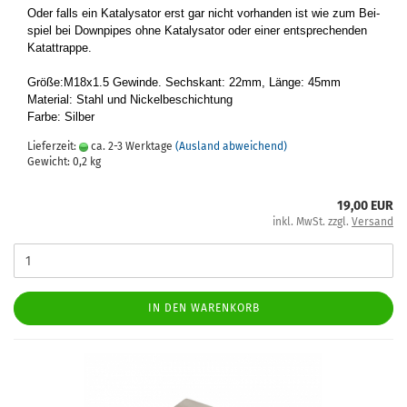
Oder falls ein Ka­ta­ly­sa­tor erst gar nicht vor­han­den ist wie zum Bei­
spiel bei Down­pipes ohne Ka­ta­ly­sa­tor oder einer ent­spre­chen­den
Ka­tat­trap­pe.
Größe:M18x1.5 Ge­win­de. Sechs­kant: 22mm, Länge: 45mm
Ma­te­ri­al: Stahl und Ni­ckel­be­schich­tung
Farbe: Sil­ber
Lieferzeit:
ca. 2-3 Werktage
(Ausland abweichend)
Gewicht:
0,2
kg
19,00 EUR
inkl. MwSt. zzgl.
Versand
IN DEN WARENKORB