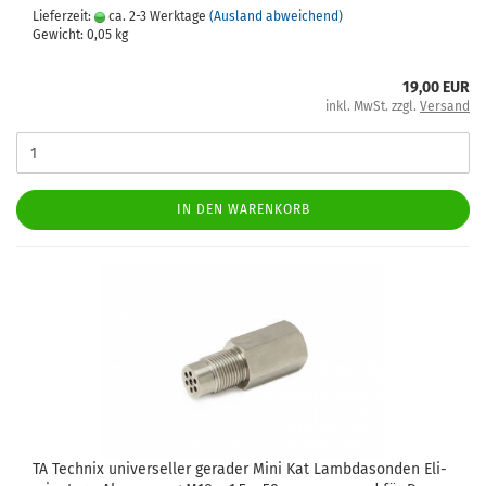
Lieferzeit:
ca. 2-3 Werktage
(Ausland abweichend)
Gewicht:
0,05
kg
19,00 EUR
inkl. MwSt. zzgl.
Versand
IN DEN WARENKORB
TA Tech­nix uni­ver­sel­ler ge­ra­der Mini Kat Lamb­da­son­den Eli­