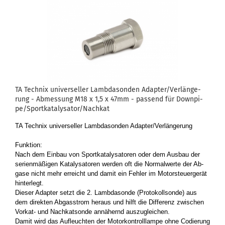
TA Tech­nix uni­ver­sel­ler Lamb­da­son­den Ad­ap­ter/Ver­län­ge­
rung - Ab­mes­sung M18 x 1,5 x 47mm - pas­send für Down­pi­
pe/Sport­ka­ta­ly­sa­tor/Nach­kat
TA Tech­nix uni­ver­sel­ler Lamb­da­son­den Ad­ap­ter/Ver­län­ge­rung
Funk­ti­on:
Nach dem Ein­bau von Sport­ka­ta­ly­sa­to­ren oder dem Aus­bau der
se­ri­en­mä­ßi­gen Ka­ta­ly­sa­to­ren wer­den oft die Nor­mal­wer­te der Ab­
ga­se nicht mehr er­reicht und damit ein Feh­ler im Mo­tor­steu­er­ge­rät
hin­ter­legt.
Die­ser Ad­ap­ter setzt die 2. Lamb­da­son­de (Pro­to­koll­son­de) aus
dem di­rek­ten Ab­gas­strom her­aus und hilft die Dif­fe­renz zwi­schen
Vorkat-​ und Nach­kat­son­de an­nä­hernd aus­zu­glei­chen.
Damit wird das Auf­leuch­ten der Mo­tor­kon­troll­lam­pe ohne Co­die­rung