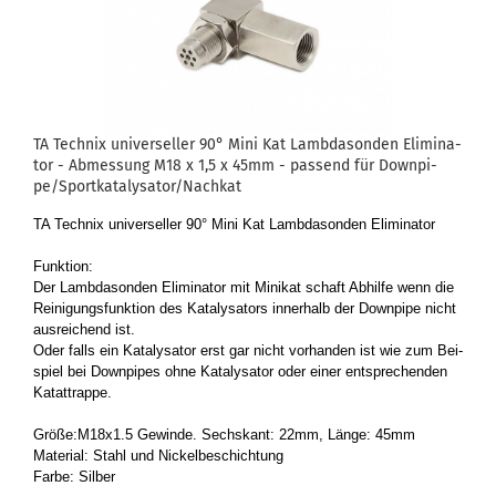
TA Tech­nix uni­ver­sel­ler 90° Mini Kat Lamb­da­son­den Eli­mi­na­
tor - Ab­mes­sung M18 x 1,5 x 45mm - pas­send für Down­pi­
pe/Sport­ka­ta­ly­sa­tor/Nach­kat
TA Tech­nix uni­ver­sel­ler 90° Mini Kat Lamb­da­son­den Eli­mi­na­tor
Funk­ti­on:
Der Lamb­da­son­den Eli­mi­na­tor mit Mi­ni­kat schaft Ab­hil­fe wenn die
Rei­ni­gungs­funk­ti­on des Ka­ta­ly­sa­tors in­ner­halb der Down­pi­pe nicht
aus­rei­chend ist.
Oder falls ein Ka­ta­ly­sa­tor erst gar nicht vor­han­den ist wie zum Bei­
spiel bei Down­pipes ohne Ka­ta­ly­sa­tor oder einer ent­spre­chen­den
Ka­tat­trap­pe.
Größe:M18x1.5 Ge­win­de. Sechs­kant: 22mm, Länge: 45mm
Ma­te­ri­al: Stahl und Ni­ckel­be­schich­tung
Farbe: Sil­ber