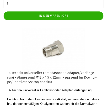
IN DEN WARENKORB
TA Tech­nix uni­ver­sel­ler Lamb­da­son­den Ad­ap­ter/Ver­län­ge­
rung - Ab­mes­sung M18 x 1,5 x 32mm - pas­send für Down­pi­
pe/Sport­ka­ta­ly­sa­tor/Nach­kat
TA Tech­nix uni­ver­sel­ler Lamb­da­son­den Ad­ap­ter/Ver­län­ge­rung
Funk­ti­on:Nach dem Ein­bau von Sport­ka­ta­ly­sa­to­ren oder dem Aus­
bau der se­ri­en­mä­ßi­gen Ka­ta­ly­sa­to­ren wer­den oft die Nor­mal­wer­te