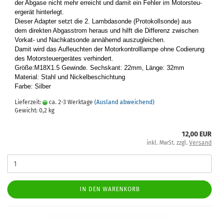
der Ab­ga­se nicht mehr er­reicht und damit ein Feh­ler im Mo­tor­steu­
er­ge­rät hin­ter­legt.
Die­ser Ad­ap­ter setzt die 2. Lamb­da­son­de (Pro­to­koll­son­de) aus
dem di­rek­ten Ab­gas­strom her­aus und hilft die Dif­fe­renz zwi­schen
Vorkat-​ und Nach­kat­son­de an­nä­hernd aus­zu­glei­chen.
Damit wird das Auf­leuch­ten der Mo­tor­kon­troll­lam­pe ohne Co­die­rung
des Mo­tor­steu­er­ge­rä­tes ver­hin­dert.
Größe:M18X1.5 Ge­win­de. Sechs­kant: 22mm, Länge: 32mm
Ma­te­ri­al: Stahl und Ni­ckel­be­schich­tung
Farbe: Sil­ber
Lieferzeit:
ca. 2-3 Werktage
(Ausland abweichend)
Gewicht:
0,2
kg
12,00 EUR
inkl. MwSt. zzgl.
Versand
IN DEN WARENKORB