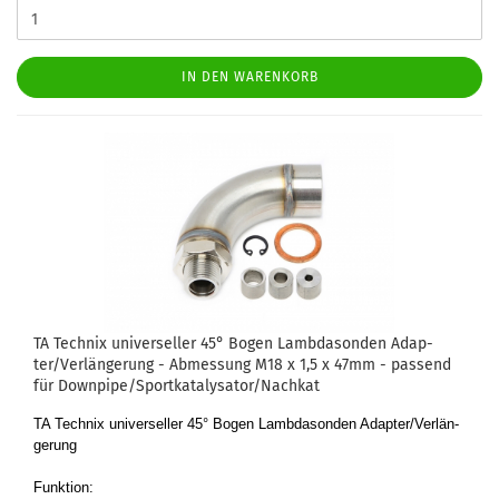
IN DEN WARENKORB
TA Tech­nix uni­ver­sel­ler 45° Bogen Lamb­da­son­den Ad­ap­
ter/Ver­län­ge­rung - Ab­mes­sung M18 x 1,5 x 47mm - pas­send
für Down­pi­pe/Sport­ka­ta­ly­sa­tor/Nach­kat
TA Tech­nix uni­ver­sel­ler 45° Bogen Lamb­da­son­den Ad­ap­ter/Ver­län­
ge­rung
Funk­ti­on: