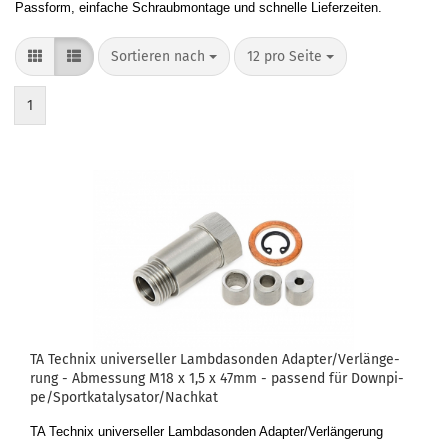
Passform, einfache Schraubmontage und schnelle Lieferzeiten.
Sortieren nach
12 pro Seite
1
TA Tech­nix uni­ver­sel­ler Lamb­da­son­den Ad­ap­ter/Ver­län­ge­
rung - Ab­mes­sung M18 x 1,5 x 47mm - pas­send für Down­pi­
pe/Sport­ka­ta­ly­sa­tor/Nach­kat
TA Tech­nix uni­ver­sel­ler Lamb­da­son­den Ad­ap­ter/Ver­län­ge­rung