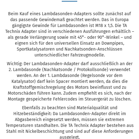
Beim Kauf eines Lambdasonden-Adapters sollte zunächst auf
das passende Gewindemaß geachtet werden. Das in Europa
gängigste Gewinde für Lambdasonden ist M18 x 1,5. Die TA
Technix Adapter sind in verschiedenen Ausführungen erhältlich –
als gerade Verlängerung sowie mit 45°- oder 90°-Winkel – und
eignen sich für den universellen Einsatz an Downpipes,
Sportkatalysatoren und Nachkatsonden-Anschlüssen
unterschiedlicher Fahrzeugmodelle.
Wichtig: Der Lambdasonden-Adapter darf ausschließlich an der
2. Lambdasonde (Nachkatsonde / Protokollsonde) verwendet
werden. An der 1. Lambdasonde (Regelsonde vor dem
Katalysator) darf kein Spacer montiert werden, da dies die
Kraftstoffgemischregelung des Motors beeinflusst und zu
Motorschäden führen kann. Zudem empfiehlt es sich, nach der
Montage gespeicherte Fehlercodes im Steuergerät zu löschen.
Ebenfalls zu beachten sind Materialqualität und
Hitzebeständigkeit: Da Lambdasonden-Adapter direkt im
Abgasbereich eingesetzt werden, müssen sie extremen
Temperaturen standhalten. Die TA Technix Adapter bestehen aus
Stahl mit Nickelbeschichtung und sind auf diese Anforderungen
ausgelegt.