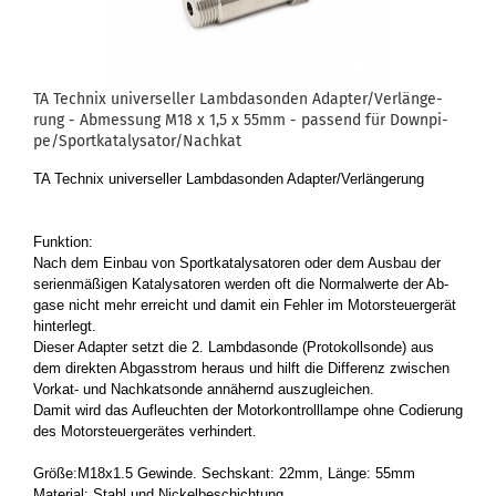
TA Tech­nix uni­ver­sel­ler Lamb­da­son­den Ad­ap­ter/Ver­län­ge­
rung - Ab­mes­sung M18 x 1,5 x 55mm - pas­send für Down­pi­
pe/Sport­ka­ta­ly­sa­tor/Nach­kat
TA Tech­nix uni­ver­sel­ler Lamb­da­son­den Ad­ap­ter/Ver­län­ge­rung
Funk­ti­on:
Nach dem Ein­bau von Sport­ka­ta­ly­sa­to­ren oder dem Aus­bau der
se­ri­en­mä­ßi­gen Ka­ta­ly­sa­to­ren wer­den oft die Nor­mal­wer­te der Ab­
ga­se nicht mehr er­reicht und damit ein Feh­ler im Mo­tor­steu­er­ge­rät
hin­ter­legt.
Die­ser Ad­ap­ter setzt die 2. Lamb­da­son­de (Pro­to­koll­son­de) aus
dem di­rek­ten Ab­gas­strom her­aus und hilft die Dif­fe­renz zwi­schen
Vorkat-​ und Nach­kat­son­de an­nä­hernd aus­zu­glei­chen.
Damit wird das Auf­leuch­ten der Mo­tor­kon­troll­lam­pe ohne Co­die­rung
des Mo­tor­steu­er­ge­rä­tes ver­hin­dert.
Größe:M18x1.5 Ge­win­de. Sechs­kant: 22mm, Länge: 55mm
Ma­te­ri­al: Stahl und Ni­ckel­be­schich­tung