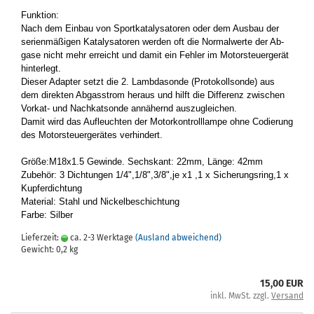
Funk­ti­on:
Nach dem Ein­bau von Sport­ka­ta­ly­sa­to­ren oder dem Aus­bau der
se­ri­en­mä­ßi­gen Ka­ta­ly­sa­to­ren wer­den oft die Nor­mal­wer­te der Ab­
ga­se nicht mehr er­reicht und damit ein Feh­ler im Mo­tor­steu­er­ge­rät
hin­ter­legt.
Die­ser Ad­ap­ter setzt die 2. Lamb­da­son­de (Pro­to­koll­son­de) aus
dem di­rek­ten Ab­gas­strom her­aus und hilft die Dif­fe­renz zwi­schen
Vorkat-​ und Nach­kat­son­de an­nä­hernd aus­zu­glei­chen.
Damit wird das Auf­leuch­ten der Mo­tor­kon­troll­lam­pe ohne Co­die­rung
des Mo­tor­steu­er­ge­rä­tes ver­hin­dert.
Größe:M18x1.5 Ge­win­de. Sechs­kant: 22mm, Länge: 42mm
Zu­be­hör: 3 Dich­tun­gen 1/4",1/8",3/8",je x1 ,1 x Si­che­rungs­ring,1 x
Kup­fer­dich­tung
Ma­te­ri­al: Stahl und Ni­ckel­be­schich­tung
Farbe: Sil­ber
Lieferzeit:
ca. 2-3 Werktage
(Ausland abweichend)
Gewicht:
0,2
kg
15,00 EUR
inkl. MwSt. zzgl.
Versand