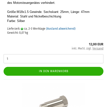
des Mo­tor­steu­er­ge­rä­tes ver­hin­dert.
Größe:M18x1.5 Ge­win­de. Sechs­kant: 25mm, Länge: 47mm
Ma­te­ri­al: Stahl und Ni­ckel­be­schich­tung
Farbe: Sil­ber
Lieferzeit:
ca. 2-3 Werktage
(Ausland abweichend)
Gewicht:
0,07
kg
12,00 EUR
inkl. MwSt. zzgl.
Versand
IN DEN WARENKORB