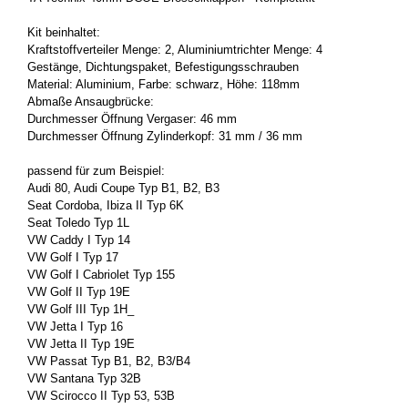
Kit be­inhal­tet:
Kraft­stoff­ver­tei­ler Menge: 2, Alu­mi­ni­umtrich­ter Menge: 4
Ge­stän­ge, Dich­tungs­pa­ket, Be­fes­ti­gungs­schrau­ben
Ma­te­ri­al: Alu­mi­ni­um, Farbe: schwarz, Höhe: 118mm
Ab­ma­ße An­saug­brü­cke:
Durch­mes­ser Öff­nung Ver­ga­ser: 46 mm
Durch­mes­ser Öff­nung Zy­lin­der­kopf: 31 mm / 36 mm
pas­send für zum Bei­spiel:
Audi 80, Audi Coupe Typ B1, B2, B3
Seat Cor­do­ba, Ibiza II Typ 6K
Seat To­le­do Typ 1L
VW Caddy I Typ 14
VW Golf I Typ 17
VW Golf I Ca­brio­let Typ 155
VW Golf II Typ 19E
VW Golf III Typ 1H_
VW Jetta I Typ 16
VW Jetta II Typ 19E
VW Pas­sat Typ B1, B2, B3/B4
VW San­ta­na Typ 32B
VW Sci­roc­co II Typ 53, 53B