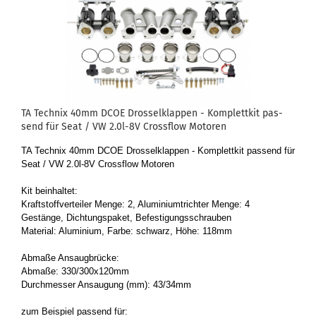
TA Tech­nix 40mm DCOE Dros­sel­klap­pen - Kom­plett­kit pas­
send für Seat / VW 2.0l-8V Cross­flow Mo­to­ren
TA Tech­nix 40mm DCOE Dros­sel­klap­pen - Kom­plett­kit pas­send für
Seat / VW 2.0l-8V Cross­flow Mo­to­ren
Kit be­inhal­tet:
Kraft­stoff­ver­tei­ler Menge: 2, Alu­mi­ni­umtrich­ter Menge: 4
Ge­stän­ge, Dich­tungs­pa­ket, Be­fes­ti­gungs­schrau­ben
Ma­te­ri­al: Alu­mi­ni­um, Farbe: schwarz, Höhe: 118mm
Ab­ma­ße An­saug­brü­cke:
Ab­ma­ße: 330/300x120mm
Durch­mes­ser An­sau­gung (mm): 43/34mm
zum Bei­spiel pas­send für: