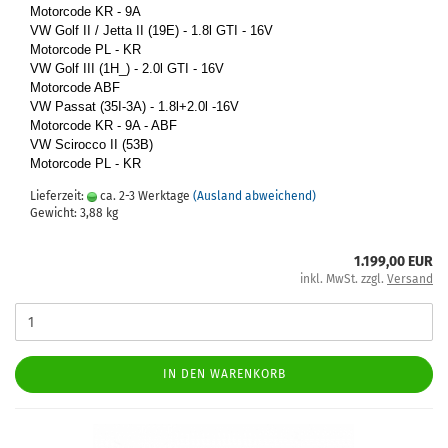
Mo­tor­code KR - 9A
VW Golf II / Jetta II (19E) - 1.8l GTI - 16V
Mo­tor­code PL - KR
VW Golf III (1H_) - 2.0l GTI - 16V
Mo­tor­code ABF
VW Pas­sat (35I-​3A) - 1.8l+2.0l -16V
Mo­tor­code KR - 9A - ABF
VW Sci­roc­co II (53B)
Mo­tor­code PL - KR
Lieferzeit:
ca. 2-3 Werktage
(Ausland abweichend)
Gewicht:
3,88
kg
1.199,00 EUR
inkl. MwSt. zzgl.
Versand
IN DEN WARENKORB