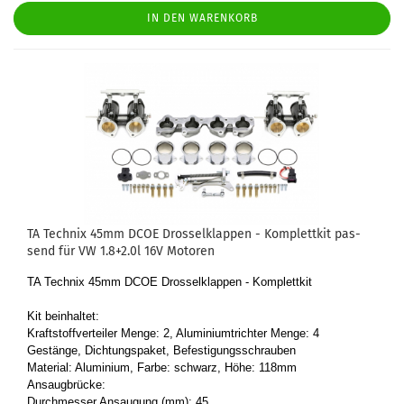
IN DEN WARENKORB
TA Tech­nix 45mm DCOE Dros­sel­klap­pen - Kom­plett­kit pas­
send für VW 1.8+2.0l 16V Mo­to­ren
TA Tech­nix 45mm DCOE Dros­sel­klap­pen - Kom­plett­kit
Kit be­inhal­tet:
Kraft­stoff­ver­tei­ler Menge: 2, Alu­mi­ni­umtrich­ter Menge: 4
Ge­stän­ge, Dich­tungs­pa­ket, Be­fes­ti­gungs­schrau­ben
Ma­te­ri­al: Alu­mi­ni­um, Farbe: schwarz, Höhe: 118mm
An­saug­brü­cke:
Durch­mes­ser An­sau­gung (mm): 45