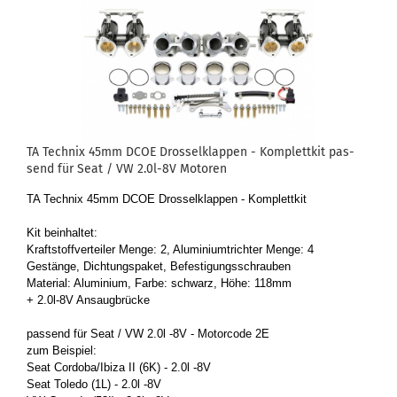
TA Tech­nix 45mm DCOE Dros­sel­klap­pen - Kom­plett­kit pas­
send für Seat / VW 2.0l-8V Mo­to­ren
TA Tech­nix 45mm DCOE Dros­sel­klap­pen - Kom­plett­kit
Kit be­inhal­tet:
Kraft­stoff­ver­tei­ler Menge: 2, Alu­mi­ni­umtrich­ter Menge: 4
Ge­stän­ge, Dich­tungs­pa­ket, Be­fes­ti­gungs­schrau­ben
Ma­te­ri­al: Alu­mi­ni­um, Farbe: schwarz, Höhe: 118mm
+ 2.0l-8V An­saug­brü­cke
pas­send für Seat / VW 2.0l -8V - Mo­tor­code 2E
zum Bei­spiel:
Seat Cor­do­ba/Ibiza II (6K) - 2.0l -8V
Seat To­le­do (1L) - 2.0l -8V