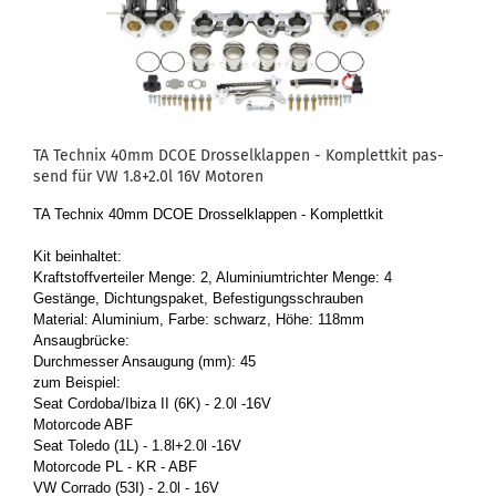
TA Tech­nix 40mm DCOE Dros­sel­klap­pen - Kom­plett­kit pas­
send für VW 1.8+2.0l 16V Mo­to­ren
TA Tech­nix 40mm DCOE Dros­sel­klap­pen - Kom­plett­kit
Kit be­inhal­tet:
Kraft­stoff­ver­tei­ler Menge: 2, Alu­mi­ni­umtrich­ter Menge: 4
Ge­stän­ge, Dich­tungs­pa­ket, Be­fes­ti­gungs­schrau­ben
Ma­te­ri­al: Alu­mi­ni­um, Farbe: schwarz, Höhe: 118mm
An­saug­brü­cke:
Durch­mes­ser An­sau­gung (mm): 45
zum Bei­spiel:
Seat Cor­do­ba/Ibiza II (6K) - 2.0l -16V
Mo­tor­code ABF
Seat To­le­do (1L) - 1.8l+2.0l -16V
Mo­tor­code PL - KR - ABF
VW Cor­ra­do (53I) - 2.0l - 16V