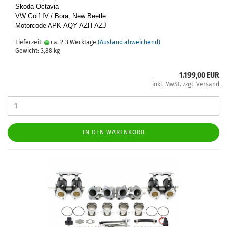
Skoda Oc­ta­via
VW Golf IV / Bora, New Beet­le
Mo­tor­code APK-​AQY-AZH-AZJ
Lieferzeit:
ca. 2-3 Werktage
(Ausland abweichend)
Gewicht:
3,88
kg
1.199,00 EUR
inkl. MwSt. zzgl.
Versand
IN DEN WARENKORB