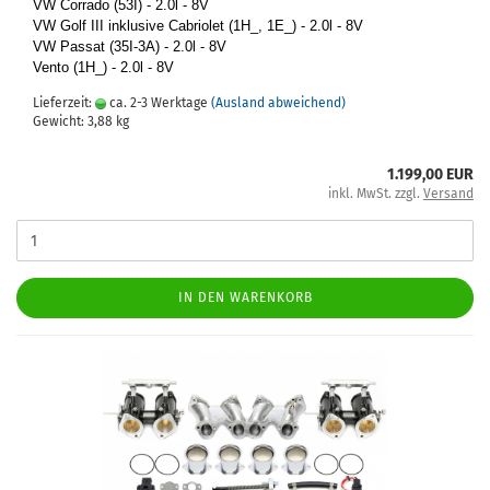
VW Cor­ra­do (53I) - 2.0l - 8V
VW Golf III in­klu­si­ve Ca­brio­let (1H_, 1E_) - 2.0l - 8V
VW Pas­sat (35I-​3A) - 2.0l - 8V
Vento (1H_) - 2.0l - 8V
Lieferzeit:
ca. 2-3 Werktage
(Ausland abweichend)
Gewicht:
3,88
kg
1.199,00 EUR
inkl. MwSt. zzgl.
Versand
IN DEN WARENKORB