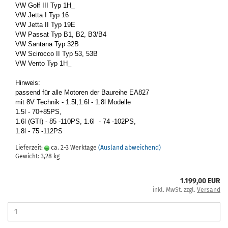
VW Golf III Typ 1H_
VW Jetta I Typ 16
VW Jetta II Typ 19E
VW Pas­sat Typ B1, B2, B3/B4
VW San­ta­na Typ 32B
VW Sci­roc­co II Typ 53, 53B
VW Vento Typ 1H_
Hin­weis:
pas­send für alle Mo­to­ren der Bau­rei­he EA827
mit 8V Tech­nik - 1.5l,1.6l - 1.8l Mo­del­le
1.5l - 70+85PS,
1.6l (GTI) - 85 -​110PS, 1.6l - 74 -​102PS,
1.8l - 75 -​112PS
Lieferzeit:
ca. 2-3 Werktage
(Ausland abweichend)
Gewicht:
3,28
kg
1.199,00 EUR
inkl. MwSt. zzgl.
Versand