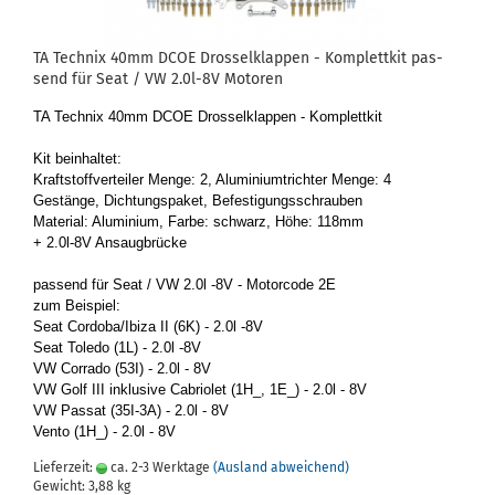
TA Tech­nix 40mm DCOE Dros­sel­klap­pen - Kom­plett­kit pas­
send für Seat / VW 2.0l-8V Mo­to­ren
TA Tech­nix 40mm DCOE Dros­sel­klap­pen - Kom­plett­kit
Kit be­inhal­tet:
Kraft­stoff­ver­tei­ler Menge: 2, Alu­mi­ni­umtrich­ter Menge: 4
Ge­stän­ge, Dich­tungs­pa­ket, Be­fes­ti­gungs­schrau­ben
Ma­te­ri­al: Alu­mi­ni­um, Farbe: schwarz, Höhe: 118mm
+ 2.0l-8V An­saug­brü­cke
pas­send für Seat / VW 2.0l -8V - Mo­tor­code 2E
zum Bei­spiel:
Seat Cor­do­ba/Ibiza II (6K) - 2.0l -8V
Seat To­le­do (1L) - 2.0l -8V
VW Cor­ra­do (53I) - 2.0l - 8V
VW Golf III in­klu­si­ve Ca­brio­let (1H_, 1E_) - 2.0l - 8V
VW Pas­sat (35I-​3A) - 2.0l - 8V
Vento (1H_) - 2.0l - 8V
Lieferzeit:
ca. 2-3 Werktage
(Ausland abweichend)
Gewicht:
3,88
kg