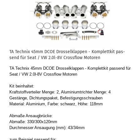
TA Tech­nix 45mm DCOE Dros­sel­klap­pen - Kom­plett­kit pas­
send für Seat / VW 2.0l-8V Cross­flow Mo­to­ren
TA Tech­nix 45mm DCOE Dros­sel­klap­pen - Kom­plett­kit pas­send für
Seat / VW 2.0l-8V Cross­flow Mo­to­ren
Kit be­inhal­tet:
Kraft­stoff­ver­tei­ler Menge: 2, Alu­mi­ni­umtrich­ter Menge: 4
Ge­stän­ge, Dich­tungs­pa­ket, Be­fes­ti­gungs­schrau­ben
Ma­te­ri­al: Alu­mi­ni­um, Farbe: schwarz, Höhe: 118mm
Ab­ma­ße An­saug­brü­cke:
Ab­ma­ße: 330/300x120mm
Durch­mes­ser An­sau­gung (mm): 43/34mm
zum Bei­spiel pas­send für: