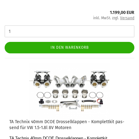
1.199,00 EUR
inkl. MwSt. zzgl.
Versand
IN DEN WARENKORB
TA Tech­nix 40mm DCOE Dros­sel­klap­pen - Kom­plett­kit pas­
send für VW 1.5-1.8l 8V Mo­to­ren
TA Tech­nix 40mm DCOE Dros­sel­klap­pen - Kom­plett­kit