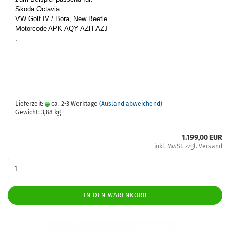
Skoda Oc­ta­via
VW Golf IV / Bora, New Beet­le
Mo­tor­code APK-​AQY-AZH-AZJ
:
Lieferzeit:
ca. 2-3 Werktage
(Ausland abweichend)
Gewicht:
3,88
kg
1.199,00 EUR
inkl. MwSt. zzgl.
Versand
IN DEN WARENKORB