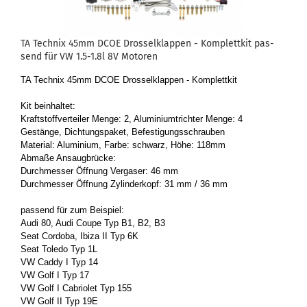
TA Tech­nix 45mm DCOE Dros­sel­klap­pen - Kom­plett­kit pas­
send für VW 1.5-1.8l 8V Mo­to­ren
TA Tech­nix 45mm DCOE Dros­sel­klap­pen - Kom­plett­kit
Kit be­inhal­tet:
Kraft­stoff­ver­tei­ler Menge: 2, Alu­mi­ni­umtrich­ter Menge: 4
Ge­stän­ge, Dich­tungs­pa­ket, Be­fes­ti­gungs­schrau­ben
Ma­te­ri­al: Alu­mi­ni­um, Farbe: schwarz, Höhe: 118mm
Ab­ma­ße An­saug­brü­cke:
Durch­mes­ser Öff­nung Ver­ga­ser: 46 mm
Durch­mes­ser Öff­nung Zy­lin­der­kopf: 31 mm / 36 mm
pas­send für zum Bei­spiel:
Audi 80, Audi Coupe Typ B1, B2, B3
Seat Cor­do­ba, Ibiza II Typ 6K
Seat To­le­do Typ 1L
VW Caddy I Typ 14
VW Golf I Typ 17
VW Golf I Ca­brio­let Typ 155
VW Golf II Typ 19E