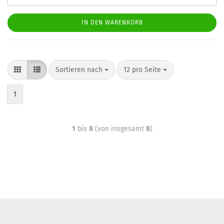
IN DEN WARENKORB
Sortieren nach
12 pro Seite
1
1
bis
8
(von insgesamt
8
)