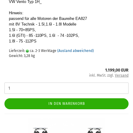
VW Vento Typ 1H_
Hin­weis:
pas­send für alle Mo­to­ren der Bau­rei­he EA827
mit 8V Tech­nik - 1.5l,1.6l - 1.8l Mo­del­le
1.5l - 70+85PS,
1.6l (GTI) - 85 -​110PS, 1.6l - 74 -​102PS,
1.8l - 75 -​112PS
Lieferzeit:
ca. 2-3 Werktage
(Ausland abweichend)
Gewicht:
3,28
kg
1.199,00 EUR
inkl. MwSt. zzgl.
Versand
IN DEN WARENKORB