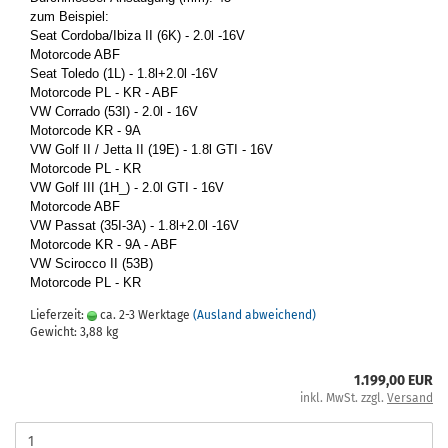
zum Bei­spiel:
Seat Cor­do­ba/Ibiza II (6K) - 2.0l -16V
Mo­tor­code ABF
Seat To­le­do (1L) - 1.8l+2.0l -16V
Mo­tor­code PL - KR - ABF
VW Cor­ra­do (53I) - 2.0l - 16V
Mo­tor­code KR - 9A
VW Golf II / Jetta II (19E) - 1.8l GTI - 16V
Mo­tor­code PL - KR
VW Golf III (1H_) - 2.0l GTI - 16V
Mo­tor­code ABF
VW Pas­sat (35I-​3A) - 1.8l+2.0l -16V
Mo­tor­code KR - 9A - ABF
VW Sci­roc­co II (53B)
Mo­tor­code PL - KR
Lieferzeit:
ca. 2-3 Werktage
(Ausland abweichend)
Gewicht:
3,88
kg
1.199,00 EUR
inkl. MwSt. zzgl.
Versand