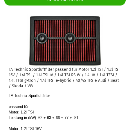
IN DEN WARENKORB
TA Tech­nix Sport­luft­fil­ter pas­send für Motor 1.2l TSI / 1.2l TSI
16V / 1.4l TSI / 1.4l TSI iV / 1.4l TSI RS iV / 1.4l iV / 1.4l TFSI /
1.4l TFSI g-​tron / 1.4l TFSI e-​hy­brid / 40/45 TFSIe Audi / Seat
/ Skoda / VW
TA Tech­nix Sport­luft­fil­ter
pas­send für:
Motor: 1.2l TSI
Leis­tung in (kW): 62 + 63 + 66 + 77 + 81
Motor: 1.2l TSI 16V