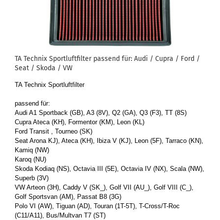
TA Tech­nix Sport­luft­fil­ter pas­send für: Audi / Cupra / Ford /
Seat / Skoda / VW
TA Tech­nix Sport­luft­fil­ter
pas­send für:
Audi A1 Sport­back (GB), A3 (8V), Q2 (GA), Q3 (F3), TT (8S)
Cupra Ateca (KH), For­men­tor (KM), Leon (KL)
Ford Tran­sit , Tour­neo (SK)
Seat Arona KJ), Ateca (KH), Ibiza V (KJ), Leon (5F), Tar­ra­co (KN),
Kamiq (NW)
Karoq (NU)
Skoda Ko­diaq (NS), Oc­ta­via III (5E), Oc­ta­via IV (NX), Scala (NW),
Su­perb (3V)
VW Ar­te­on (3H), Caddy V (SK_), Golf VII (AU_), Golf VIII (C_),
Golf Sports­van (AM), Pas­sat B8 (3G)
Polo VI (AW), Ti­gu­an (AD), To­u­ran (1T-5T), T-​Cross/T-Roc
(C11/A11), Bus/Mult­van T7 (ST)