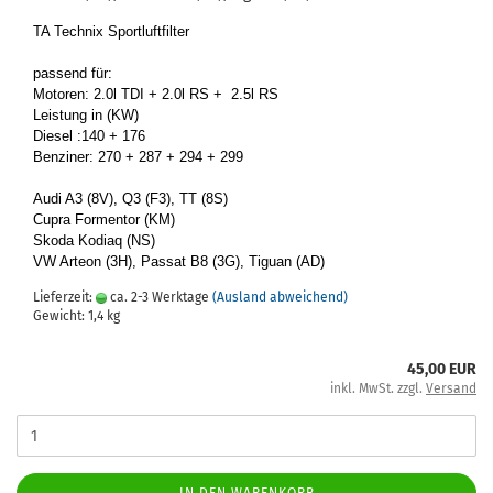
TA Tech­nix Sport­luft­fil­ter
pas­send für:
Mo­to­ren: 2.0l TDI + 2.0l RS + 2.5l RS
Leis­tung in (KW)
Die­sel :140 + 176
Ben­zi­ner: 270 + 287 + 294 + 299
Audi A3 (8V), Q3 (F3), TT (8S)
Cupra For­men­tor (KM)
Skoda Ko­diaq (NS)
VW Ar­te­on (3H), Pas­sat B8 (3G), Ti­gu­an (AD)
Lieferzeit:
ca. 2-3 Werktage
(Ausland abweichend)
Gewicht:
1,4
kg
45,00 EUR
inkl. MwSt. zzgl.
Versand