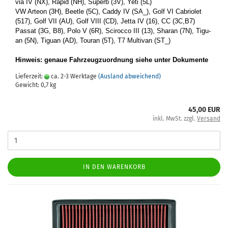
via IV (NX), Rapid (NH), Su­perb (3V), Yeti (5L)
VW Ar­te­on (3H), Beet­le (5C), Caddy IV (SA_), Golf VI Ca­brio­let
(517), Golf VII (AU), Golf VIII (CD), Jetta IV (16), CC (3C,B7)
Pas­sat (3G, B8), Polo V (6R), Sci­roc­co III (13), Sharan (7N), Ti­gu­
an (5N), Ti­gu­an (AD), To­u­ran (5T), T7 Mul­ti­van (ST_)
Hin­weis: ge­naue Fahr­zeug­zu­ord­nung siehe unter Do­ku­men­te
Lieferzeit:
ca. 2-3 Werktage
(Ausland abweichend)
Gewicht:
0,7
kg
45,00 EUR
inkl. MwSt. zzgl.
Versand
IN DEN WARENKORB