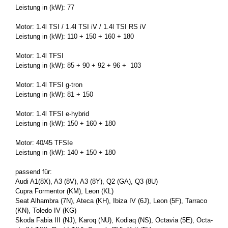
Leis­tung in (kW): 77
Motor: 1.4l TSI / 1.4l TSI iV / 1.4l TSI RS iV
Leis­tung in (kW): 110 + 150 + 160 + 180
Motor: 1.4l TFSI
Leis­tung in (kW): 85 + 90 + 92 + 96 + 103
Motor: 1.4l TFSI g-​tron
Leis­tung in (kW): 81 + 150
Motor: 1.4l TFSI e-​hybrid
Leis­tung in (kW): 150 + 160 + 180
Motor: 40/45 TFSIe
Leis­tung in (kW): 140 + 150 + 180
pas­send für:
Audi A1(8X), A3 (8V), A3 (8Y), Q2 (GA), Q3 (8U)
Cupra For­men­tor (KM), Leon (KL)
Seat Al­ham­bra (7N), Ateca (KH), Ibiza IV (6J), Leon (5F), Tar­ra­co
(KN), To­le­do IV (KG)
Skoda Fabia III (NJ), Karoq (NU), Ko­diaq (NS), Oc­ta­via (5E), Oc­ta­