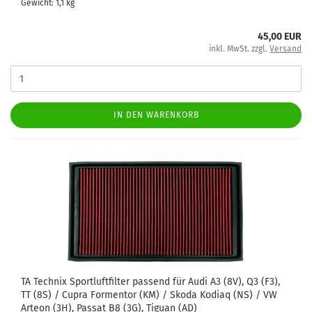
Gewicht:
1,1
kg
45,00 EUR
inkl. MwSt. zzgl.
Versand
IN DEN WARENKORB
TA Tech­nix Sport­luft­fil­ter pas­send für Audi A3 (8V), Q3 (F3),
TT (8S) / Cupra For­men­tor (KM) / Skoda Ko­diaq (NS) / VW
Ar­te­on (3H), Pas­sat B8 (3G), Ti­gu­an (AD)