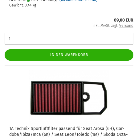
Lieferzeit:
ca. 2-3 Werktage
(Ausland abweichend)
Gewicht:
0,44
kg
89,00 EUR
inkl. MwSt. zzgl.
Versand
IN DEN WARENKORB
TA Tech­nix Sport­luft­fil­ter pas­send für Seat Arosa (6H), Cor­
do­ba/Ibiza/Inca (6K) / Seat Leon/To­le­do (1M) / Skoda Oc­ta­