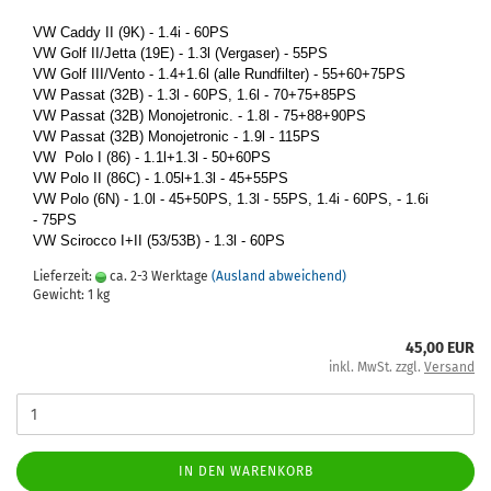
VW Caddy II (9K) - 1.4i - 60PS
VW Golf II/Jetta (19E) - 1.3l (Ver­ga­ser) - 55PS
VW Golf III/Vento - 1.4+1.6l (alle Rund­fil­ter) - 55+60+75PS
VW Pas­sat (32B) - 1.3l - 60PS, 1.6l - 70+75+85PS
VW Pas­sat (32B) Mo­no­je­tro­nic. - 1.8l - 75+88+90PS
VW Pas­sat (32B) Mo­no­je­tro­nic - 1.9l - 115PS
VW Polo I (86) - 1.1l+1.3l - 50+60PS
VW Polo II (86C) - 1.05l+1.3l - 45+55PS
VW Polo (6N) - 1.0l - 45+50PS, 1.3l - 55PS, 1.4i - 60PS, - 1.6i
- 75PS
VW Sci­roc­co I+II (53/53B) - 1.3l - 60PS
Lieferzeit:
ca. 2-3 Werktage
(Ausland abweichend)
Gewicht:
1
kg
45,00 EUR
inkl. MwSt. zzgl.
Versand
IN DEN WARENKORB