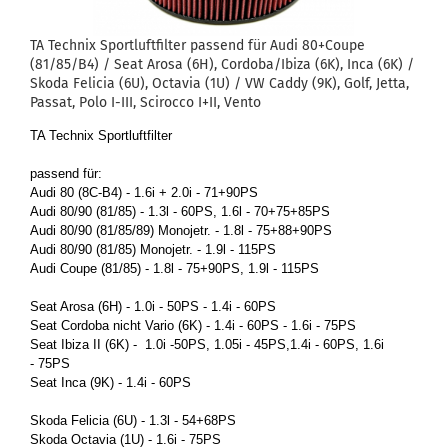
TA Tech­nix Sport­luft­fil­ter pas­send für Audi 80+Coupe
(81/85/B4) / Seat Arosa (6H), Cor­do­ba/Ibiza (6K), Inca (6K) /
Skoda Fe­li­cia (6U), Oc­ta­via (1U) / VW Caddy (9K), Golf, Jetta,
Pas­sat, Polo I-III, Sci­roc­co I+II, Vento
TA Tech­nix Sport­luft­fil­ter
pas­send für:
Audi 80 (8C-B4) - 1.6i + 2.0i - 71+90PS
Audi 80/90 (81/85) - 1.3l - 60PS, 1.6l - 70+75+85PS
Audi 80/90 (81/85/89) Mo­no­jetr. - 1.8l - 75+88+90PS
Audi 80/90 (81/85) Mo­no­jetr. - 1.9l - 115PS
Audi Coupe (81/85) - 1.8l - 75+90PS, 1.9l - 115PS
Seat Arosa (6H) - 1.0i - 50PS - 1.4i - 60PS
Seat Cor­do­ba nicht Vario (6K) - 1.4i - 60PS - 1.6i - 75PS
Seat Ibiza II (6K) - 1.0i -50PS, 1.05i - 45PS,1.4i - 60PS, 1.6i
- 75PS
Seat Inca (9K) - 1.4i - 60PS
Skoda Fe­li­cia (6U) - 1.3l - 54+68PS
Skoda Oc­ta­via (1U) - 1.6i - 75PS