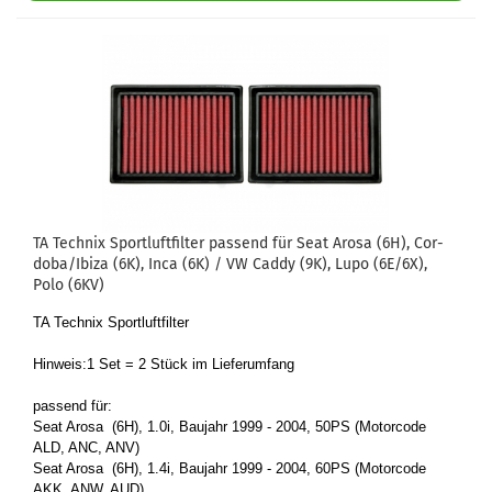
TA Tech­nix Sport­luft­fil­ter pas­send für Seat Arosa (6H), Cor­
do­ba/Ibiza (6K), Inca (6K) / VW Caddy (9K), Lupo (6E/6X),
Polo (6KV)
TA Tech­nix Sport­luft­fil­ter
Hin­weis:1 Set = 2 Stück im Lie­fer­um­fang
pas­send für:
Seat Arosa (6H), 1.0i, Bau­jahr 1999 - 2004, 50PS (Mo­tor­code
ALD, ANC, ANV)
Seat Arosa (6H), 1.4i, Bau­jahr 1999 - 2004, 60PS (Mo­tor­code
AKK, ANW, AUD)