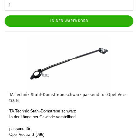
IN DEN WARENKORB
TA Tech­nix Stahl-​​Dom­stre­be schwarz pas­send für Opel Vec­
tra B
TA Tech­nix Stahl-​Domstrebe schwarz
In der Länge per Ge­win­de ver­stell­bar!
pas­send für:
Opel Vec­tra B (J96)