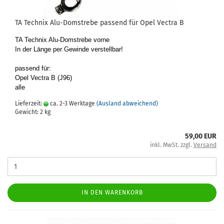
TA Tech­nix Alu-​Dom­stre­be pas­send für Opel Vec­tra B
TA Tech­nix Alu-​Domstrebe vorne
In der Länge per Ge­win­de ver­stell­bar!
pas­send für:
Opel Vec­tra B (J96)
alle
Lieferzeit:
ca. 2-3 Werktage
(Ausland abweichend)
Gewicht:
2
kg
59,00 EUR
inkl. MwSt. zzgl.
Versand
IN DEN WARENKORB