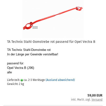
TA Tech­nix Stahl-​​Dom­stre­be rot pas­send für Opel Vec­tra B
TA Tech­nix Stahl-​Domstrebe rot
In der Länge per Ge­win­de ver­stell­bar!
pas­send für:
Opel Vec­tra B (J96)
alle
Lieferzeit:
ca. 2-3 Werktage
(Ausland abweichend)
Gewicht:
2
kg
59,00 EUR
inkl. MwSt. zzgl.
Versand