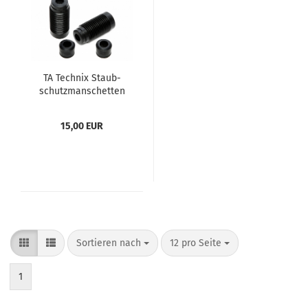
TA Tech­nix Staub­
schutz­man­schet­ten
Satz Ø 20-​22mm
15,00 EUR
Sortieren nach
12 pro Seite
1