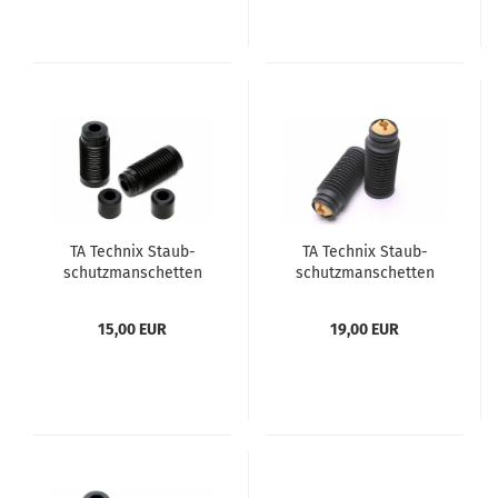
TA Tech­nix Staub­
TA Tech­nix Staub­
schutz­man­schet­ten
schutz­man­schet­ten
Satz Ø 16mm
Satz Ø 20-​22mm
15,00 EUR
19,00 EUR