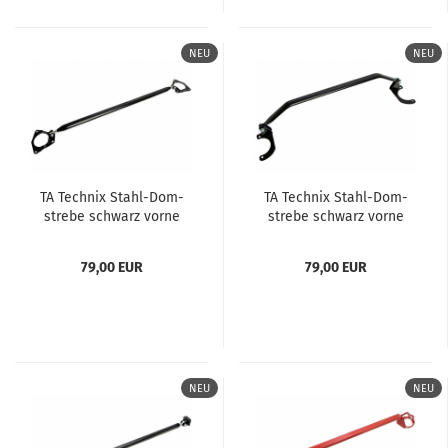
NEU
NEU
TA Tech­nix Stahl-​​Dom­
TA Tech­nix Stahl-​​Dom­
stre­be schwarz vorne
stre­be schwarz vorne
pas­send für Mini Co­oper
pas­send für Mazda MX5
(R50, R52, R53)
(NA, NB)
79,00 EUR
79,00 EUR
NEU
NEU