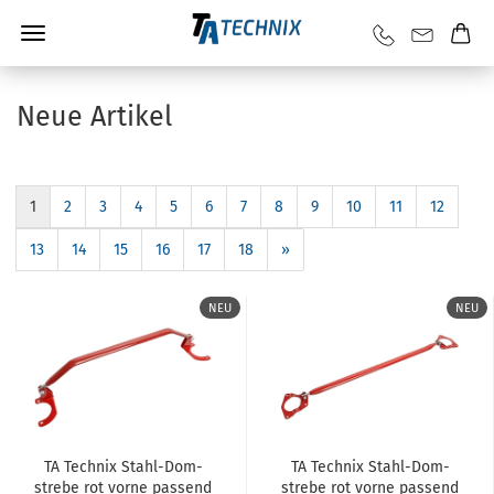
Neue Artikel
1
2
3
4
5
6
7
8
9
10
11
12
13
14
15
16
17
18
»
NEU
NEU
TA Tech­nix Stahl-​​Dom­
TA Tech­nix Stahl-​​Dom­
stre­be rot vorne pas­send
stre­be rot vorne pas­send