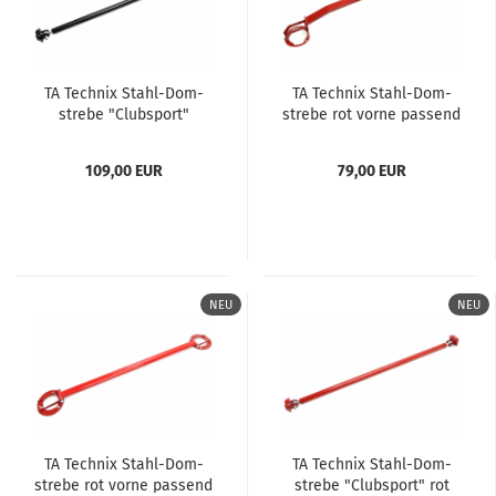
TA Tech­nix Stahl-​​Dom­
TA Tech­nix Stahl-​​Dom­
stre­be "Club­s­port"
stre­be rot vorne pas­send
schwarz hin­ten pas­send
für Mer­ce­des Benz E-​
für Audi A3 (8V), VW Golf
Klas­se (W124)
109,00 EUR
79,00 EUR
VII (AU)...
NEU
NEU
TA Tech­nix Stahl-​​Dom­
TA Tech­nix Stahl-​​Dom­
stre­be rot vorne pas­send
stre­be "Club­s­port" rot