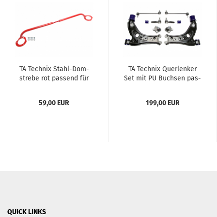
TA Tech­nix Stahl-​​Dom­
TA Tech­nix Quer­len­ker
stre­be rot pas­send für
Set mit PU Buch­sen pas­
VW Polo 9N
send für VW Polo 9N
59,00 EUR
199,00 EUR
QUICK LINKS