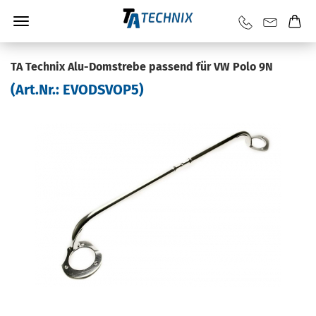
TA Tech­nix Alu-​Domstrebe pas­send für VW Polo 9N
(Art.Nr.:
EVODSVOP5
)