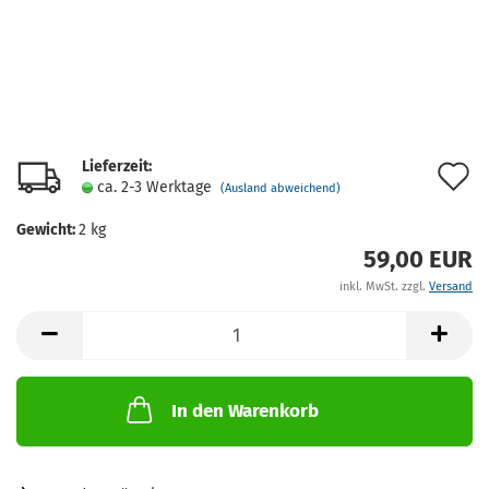
Lieferzeit:
A
ca. 2-3 Werktage
(Ausland abweichend)
d
Gewicht:
2
kg
M
59,00 EUR
inkl. MwSt. zzgl.
Versand
In den Warenkorb