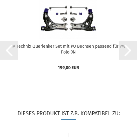
TA Tech­nix Quer­len­ker Set mit PU Buch­sen pas­send für VW
Polo 9N
199,00 EUR
DIESES PRODUKT IST Z.B. KOMPATIBEL ZU: