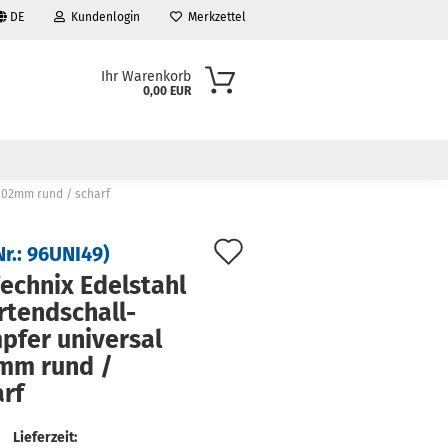
DE
Kundenlogin
Merkzettel
Ihr Warenkorb
0,00 EUR
102mm rund / scharf
Auf
Nr.:
96UNI49
)
den
ech­nix Edel­stahl
tend­schall­
Merkzettel
­fer uni­ver­sal
mm rund /
rf
Lieferzeit: