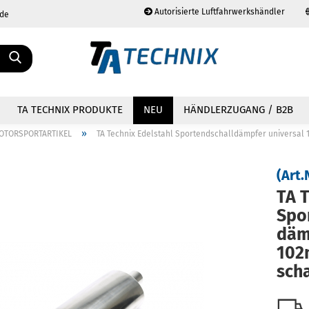
Autorisierte Luftfahrwerkshändler
.de
Sprache auswählen
TA TECHNIX PRODUKTE
NEU
HÄNDLERZUGANG / B2B
»
OTORSPORTARTIKEL
TA Technix Edelstahl Sportendschalldämpfer universal 
(Art.
TA T
Konto erstellen
Spor
Passwort vergessen?
dämp
102
scha