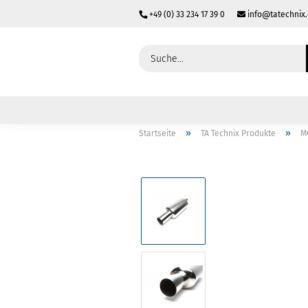
+49 (0) 33 234 17 39 0
info@tatechnix
»
»
Startseite
TA Technix Produkte
M