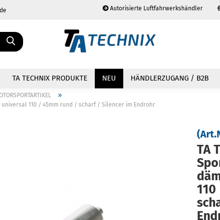
Autorisierte Luftfahrwerkshändler
.de
Sprache auswählen
TA TECHNIX PRODUKTE
NEU
HÄNDLERZUGANG / B2B
»
OTORSPORTARTIKEL
universal 110 / 45mm rund / scharf / Silencer im Endrohr
(Art.
TA T
Konto erstellen
Passwort vergessen?
Spor
dämp
110
scha
End­