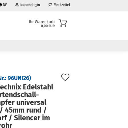
DE
Kundenlogin
Merkzettel
Ihr Warenkorb
0,00 EUR
Auf
Nr.:
96UNI26
)
den
ech­nix Edel­stahl
tend­schall­
Merkzettel
­fer uni­ver­sal
 / 45mm rund /
rf / Si­len­cer im
rohr