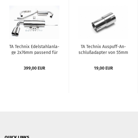
TA Tech­nix Edel­stahl­an­la­
TA Tech­nix Auspuff-​​An­
ge 2x76mm pas­send für
schluß­ad­ap­ter von 55mm
Audi A3 8P / VW Golf V
auf 63,5mm
1K, Golf Plus 1KP
399,00 EUR
19,00 EUR
QUICK LINKS