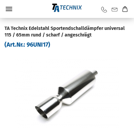
TA Tech­nix Edel­stahl Sportend­schall­dämp­fer uni­ver­sal
115 / 65mm rund / scharf / an­ge­schrägt
(Art.Nr.:
96UNI17
)