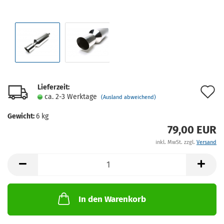
Lieferzeit:
A
ca. 2-3 Werktage
(Ausland abweichend)
d
Gewicht:
6
kg
M
79,00 EUR
inkl. MwSt. zzgl.
Versand
In den Warenkorb