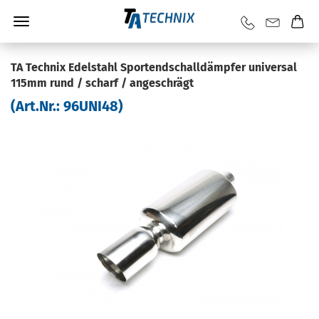
TA Tech­nix Edel­stahl Sportend­schall­dämp­fer uni­ver­sal
115mm rund / scharf / an­ge­schrägt
(Art.Nr.:
96UNI48
)