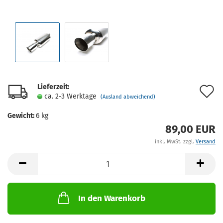
Lieferzeit:
A
ca. 2-3 Werktage
(Ausland abweichend)
d
Gewicht:
6
kg
M
89,00 EUR
inkl. MwSt. zzgl.
Versand
In den Warenkorb