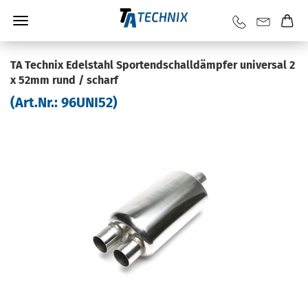
TA Tech­nix Edel­stahl Sportend­schall­dämp­fer uni­ver­sal 2
x 52mm rund / scharf
(Art.Nr.:
96UNI52
)