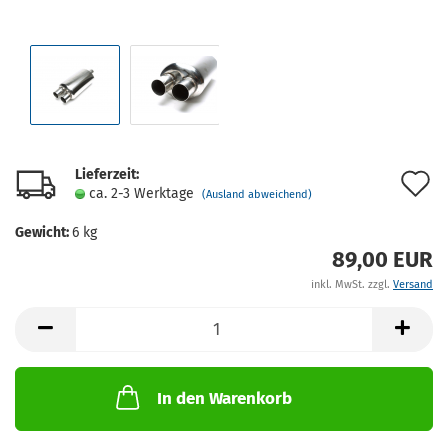
Lieferzeit:
A
ca. 2-3 Werktage
(Ausland abweichend)
d
Gewicht:
6
kg
M
89,00 EUR
inkl. MwSt. zzgl.
Versand
In den Warenkorb