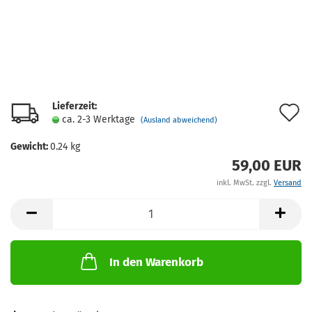
Lieferzeit:
A
ca. 2-3 Werktage
(Ausland abweichend)
d
Gewicht:
0.24
kg
M
59,00 EUR
inkl. MwSt. zzgl.
Versand
In den Warenkorb