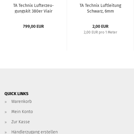
TA Tech­nix Luft­er­zeu­
TA Tech­nix Luft­lei­tung
gungs­kit 380er Viair
Schwarz, 6mm
Kom­pres­sor / 11,5L
Schwar­zer Tank / An­zei­ge
799,00 EUR
2,00 EUR
Schwarz / Schlauch...
2,00 EUR pro 1 Meter
QUICK LINKS
Warenkorb
Mein Konto
Zur Kasse
Händlerzugang erstellen