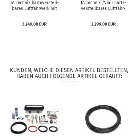
TA Tech­nix här­te­ver­stell­
TA Tech­nix /Viair här­te­
ba­res Luft­fahr­werk mit
ver­stell­ba­res Luft­fahr­
Air­ma­nage­ment pas­send
werk pas­send für Audi A1
für Mer­ce­des Benz SL-​
(8X)/ Seat Ibiza IV (6J)/
3.249,00 EUR
2.299,00 EUR
Klas­se R107,...
Skoda...
KUNDEN, WELCHE DIESEN ARTIKEL BESTELLTEN,
HABEN AUCH FOLGENDE ARTIKEL GEKAUFT: