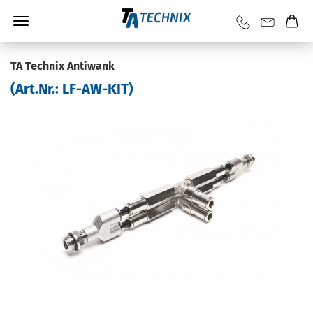
TA Tech­nix An­ti­wank
(Art.Nr.:
LF-​AW-KIT
)