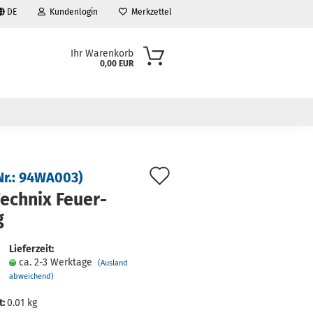
DE
Kundenlogin
Merkzettel
Ihr Warenkorb
0,00 EUR
Auf
Nr.:
94WA003
)
den
ech­nix Feu­er­
g
Merkzettel
Lieferzeit:
ca. 2-3 Werktage
(Ausland
abweichend)
t:
0.01
kg