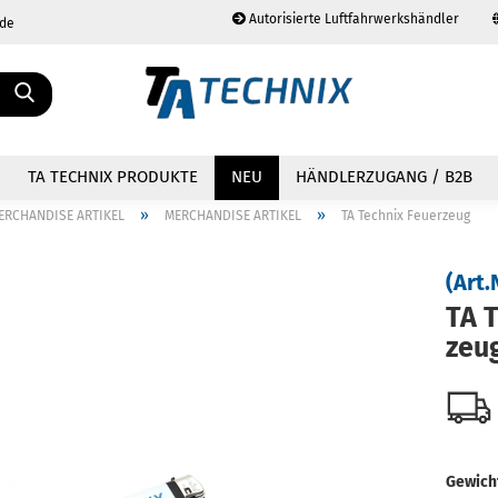
Autorisierte Luftfahrwerkshändler
.de
Sprache auswählen
TA TECHNIX PRODUKTE
NEU
HÄNDLERZUGANG / B2B
»
»
ERCHANDISE ARTIKEL
MERCHANDISE ARTIKEL
TA Technix Feuerzeug
(Art.
TA T
Konto erstellen
zeu
Passwort vergessen?
Gewich