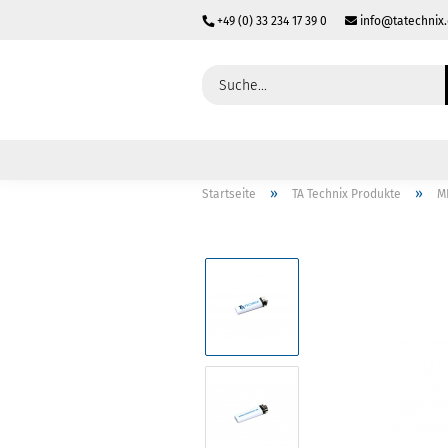
+49 (0) 33 234 17 39 0
info@tatechnix
»
»
Startseite
TA Technix Produkte
M