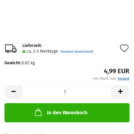
Lieferzeit:
A
ca. 2-3 Werktage
(Ausland abweichend)
d
Gewicht:
0.02
kg
M
4,99 EUR
inkl. MwSt. zzgl.
Versand
In den Warenkorb