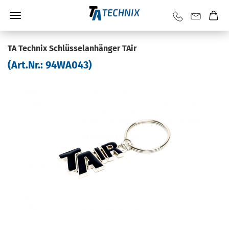
TA Tech­nix Schlüs­sel­an­hän­ger TAir
(Art.Nr.:
94WA043
)