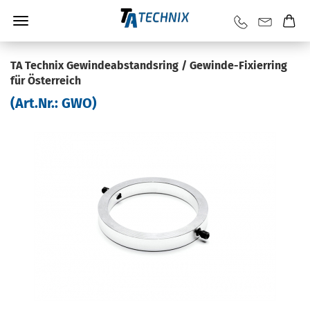
TA Tech­nix Ge­win­de­ab­stands­ring / Gewinde-​Fixierring
für Ös­ter­reich
(Art.Nr.:
GWO
)