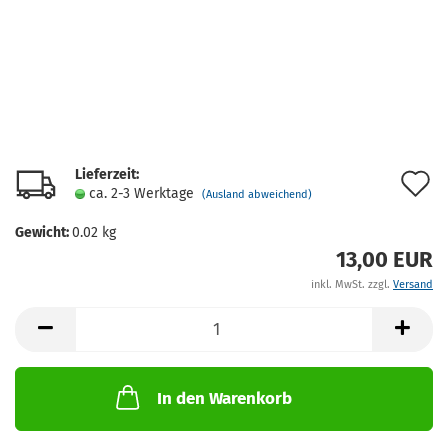
Lieferzeit:
A
ca. 2-3 Werktage
(Ausland abweichend)
d
Gewicht:
0.02
kg
M
13,00 EUR
inkl. MwSt. zzgl.
Versand
In den Warenkorb