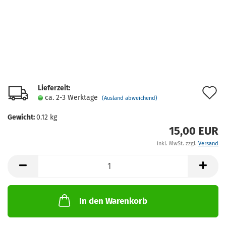
Lieferzeit:
A
ca. 2-3 Werktage
(Ausland abweichend)
d
Gewicht:
0.12
kg
M
15,00 EUR
inkl. MwSt. zzgl.
Versand
In den Warenkorb