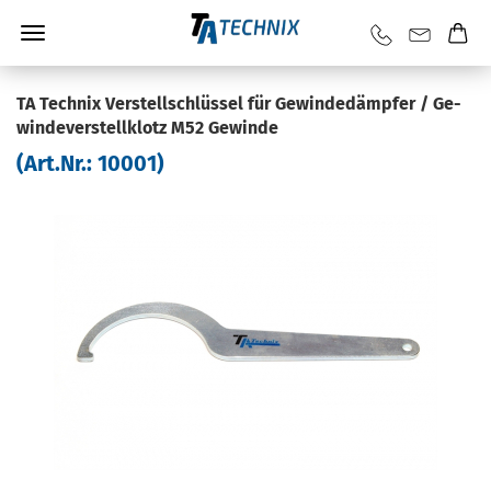
TA Tech­nix Ver­stell­schlüs­sel für Ge­win­de­dämp­fer / Ge­
win­de­ver­stell­klotz M52 Ge­win­de
(Art.Nr.:
10001
)