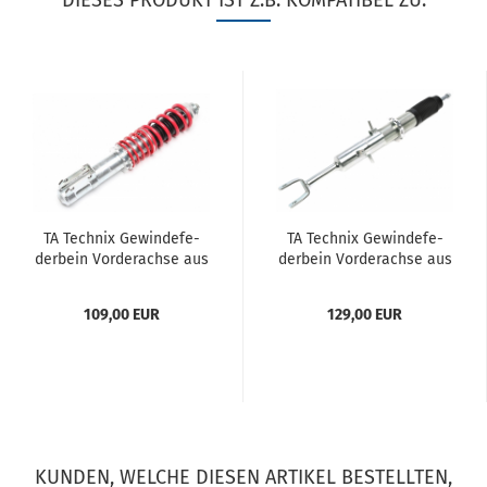
DIESES PRODUKT IST Z.B. KOMPATIBEL ZU:
TA Tech­nix Ge­win­de­fe­
TA Tech­nix Ge­win­de­fe­
der­bein Vor­der­ach­se aus
der­bein Vor­der­ach­se aus
EVOGWRE04 Re­nault 19
EVOGWNI04 Nis­san 350Z
I+II, -​Cha­ma­de, -​Ca­brio­let
109,00 EUR
129,00 EUR
KUNDEN, WELCHE DIESEN ARTIKEL BESTELLTEN,