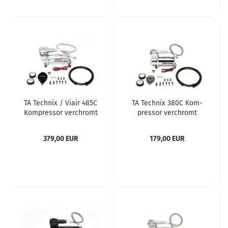
TA Tech­nix / Viair 485C
TA Tech­nix 380C Kom­
Kom­pres­sor ver­chromt
pres­sor ver­chromt
379,00 EUR
179,00 EUR