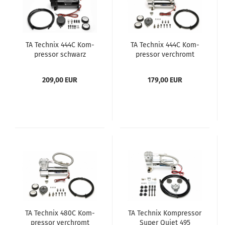
TA Tech­nix 444C Kom­
TA Tech­nix 444C Kom­
pres­sor schwarz
pres­sor ver­chromt
209,00 EUR
179,00 EUR
TA Tech­nix 480C Kom­
TA Tech­nix Kom­pres­sor
pres­sor ver­chromt
Super Quiet 495