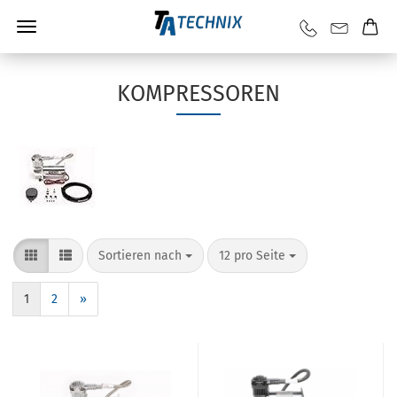
KOMPRESSOREN
Sortieren nach
12 pro Seite
1
2
»