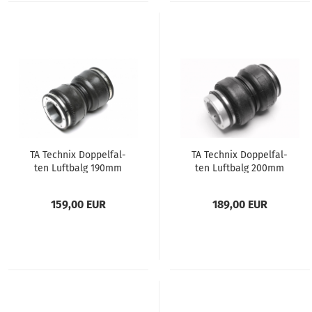
TA Tech­nix Dop­pel­fal­
TA Tech­nix Dop­pel­fal­
ten Luft­balg 190mm
ten Luft­balg 200mm
schmal
159,00 EUR
189,00 EUR