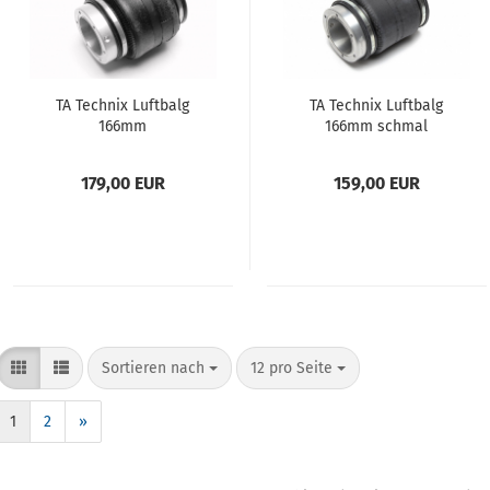
TA Tech­nix Luft­balg
TA Tech­nix Luft­balg
166mm
166mm schmal
179,00 EUR
159,00 EUR
Sortieren nach
12 pro Seite
1
2
»