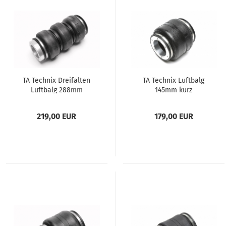
TA Tech­nix Drei­fal­ten
TA Tech­nix Luft­balg
Luft­balg 288mm
145mm kurz
219,00 EUR
179,00 EUR