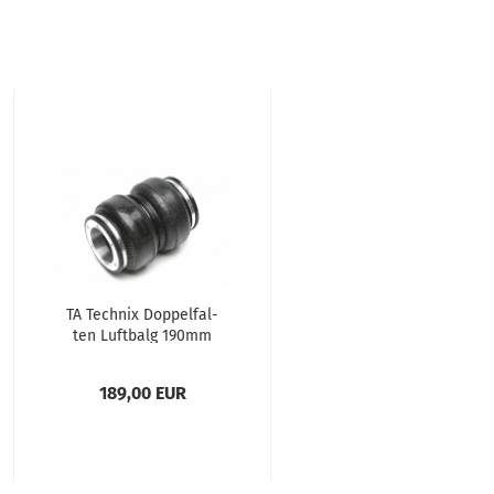
TA Tech­nix Dop­pel­fal­
ten Luft­balg 190mm
kurz
189,00 EUR