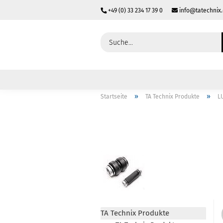
+49 (0) 33 234 17 39 0
info@tatechnix
»
»
Startseite
TA Technix Produkte
L
TA Technix Produkte