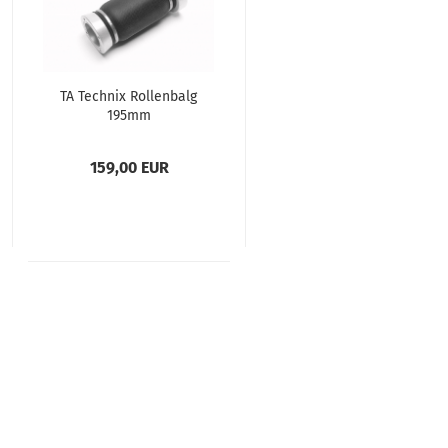
TA Tech­nix Rol­len­balg
195mm
159,00 EUR