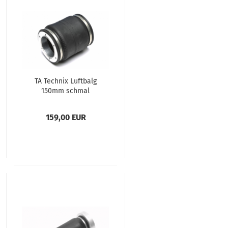
TA Tech­nix Luft­balg
150mm schmal
159,00 EUR