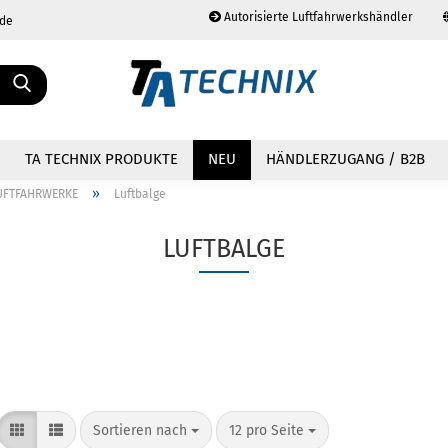
Autorisierte Luftfahrwerkshändler
.de
Sprache auswählen
TA TECHNIX PRODUKTE
NEU
HÄNDLERZUGANG / B2B
»
UFTFAHRWERKE
Luftbalge
LUFTBALGE
Konto erstellen
Passwort vergessen?
Sortieren nach
12 pro Seite