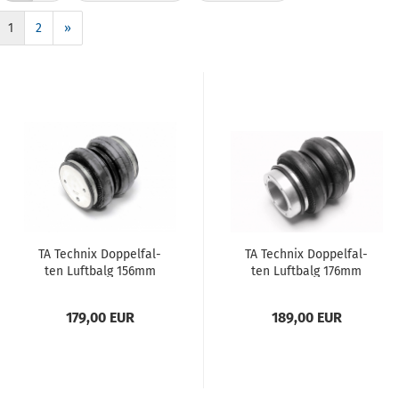
1
2
»
TA Tech­nix Dop­pel­fal­
TA Tech­nix Dop­pel­fal­
ten Luft­balg 156mm
ten Luft­balg 176mm
179,00 EUR
189,00 EUR