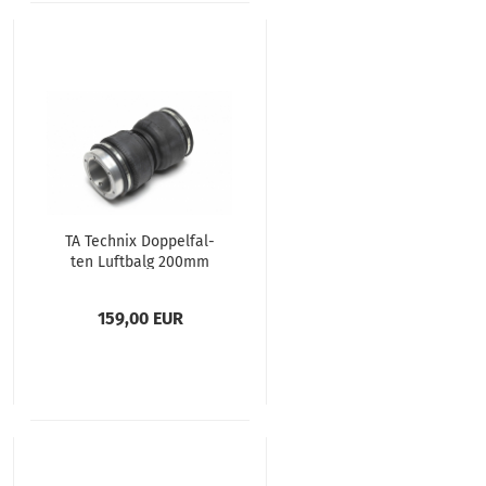
TA Tech­nix Dop­pel­fal­
ten Luft­balg 200mm
schmal
159,00 EUR